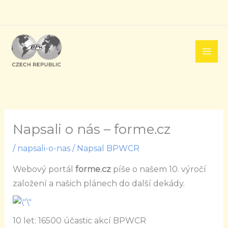
Přeskočit
na
obsah
Napsali o nás – forme.cz
/
napsali-o-nas
/ Napsal
BPWCR
Webový portál
forme.cz
píše o našem 10. výročí
založení a našich plánech do další dekády.
10 let: 16500 účastic akcí BPWCR