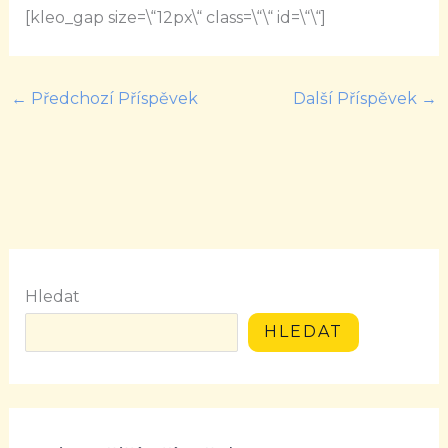
[kleo_gap size=\“12px\“ class=\“\“ id=\“\“]
←
Předchozí Příspěvek
Další Příspěvek
→
Hledat
HLEDAT