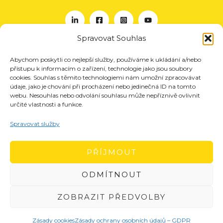
Spravovat Souhlas
Abychom poskytli co nejlepší služby, používáme k ukládání a/nebo
O nás
přístupu k informacím o zařízení, technologie jako jsou soubory
Projekty
cookies. Souhlas s těmito technologiemi nám umožní zpracovávat
údaje, jako je chování při procházení nebo jedinečná ID na tomto
Členství
webu. Nesouhlas nebo odvolání souhlasu může nepříznivě ovlivnit
určité vlastnosti a funkce.
Akce
Aktuality
Spravovat služby
Pro média
Kontakt
PŘÍJMOUT
ODMÍTNOUT
ZOBRAZIT PŘEDVOLBY
Zásady cookies
Zásady ochrany osobních údajů – GDPR