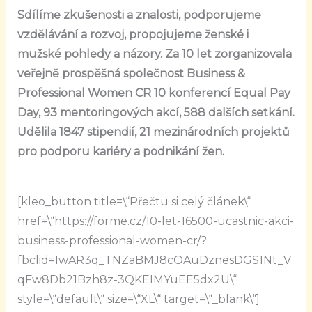
Sdílíme zkušenosti a znalosti, podporujeme
vzdělávání a rozvoj, propojujeme ženské i
mužské pohledy a názory. Za 10 let zorganizovala
veřejně prospěšná společnost Business &
Professional Women CR 10 konferencí Equal Pay
Day, 93 mentoringových akcí, 588 dalších setkání.
Udělila 1847 stipendií, 21 mezinárodních projektů
pro podporu kariéry a podnikání žen.
[kleo_button title=\“Přečtu si celý článek\“
href=\“https://forme.cz/10-let-16500-ucastnic-akci-
business-professional-women-cr/?
fbclid=IwAR3q_TNZaBMJ8cOAuDznesDGS1Nt_V
qFw8Db21Bzh8z-3QKEIMYuEE5dx2U\“
style=\“default\“ size=\“XL\“ target=\“_blank\“]