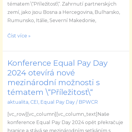
s
tématem \“Příležitost\“. Zahrnutí partnerských
tématem
zemí, jako jsou Bosna a Hercegovina, Bulharsko,
\“Příležitost\“
Rumunsko, Itálie, Severní Makedonie,
Číst více »
Konference Equal Pay Day
Konference
Equal
2024 otevírá nové
Pay
mezinárodní možnosti s
Day
tématem \“Příležitost\“
2024
aktualita
,
CEI
,
Equal Pay Day
/
BPWCR
otevírá
nové
[vc_row][vc_column][vc_column_text]Naše
mezinárodní
konference Equal Pay Day 2024 opět překračuje
možnosti
hranice a stává se mezinárodním setkáním s