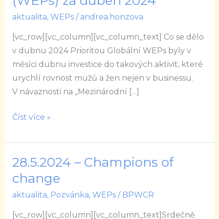
(WEPs) za duben 2024
Women’s
aktualita
,
WEPs
/
andrea.honzova
Empowerment
Principles
[vc_row][vc_column][vc_column_text] Co se dělo
(WEPs)
v dubnu 2024 Prioritou Globální WEPs byly v
za
měsíci dubnu investice do takových aktivit, které
duben
urychlí rovnost mužů a žen nejen v businessu.
2024
V návaznosti na „Mezinárodní […]
Číst více »
28.5.2024 – Champions of
28.5.2024
–
change
Champions
aktualita
,
Pozvánka
,
WEPs
/
BPWCR
of
[vc_row][vc_column][vc_column_text]Srdečně
change