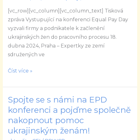
Day
[vc_row][vc_column][vc_column_text] Tisková
vyzvali
zpráva Vystupující na konferenci Equal Pay Day
firmy
vyzvali firmy a podnikatele k začlenění
a
ukrajinských žen do pracovního procesu 18.
podnikatele
dubna 2024, Praha – Expertky ze zemí
k
sdružených ve
začlenění
ukrajinských
Číst více »
žen
do
pracovního
Spojte se s námi na EPD
Spojte
procesu
se
konferenci a pojďme společně
s
nakopnout pomoc
námi
ukrajinským ženám!
na