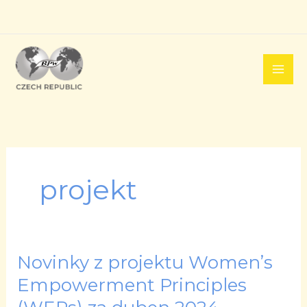
Přeskočit
na
obsah
projekt
Novinky z projektu Women’s
Novinky
z
Empowerment Principles
projektu