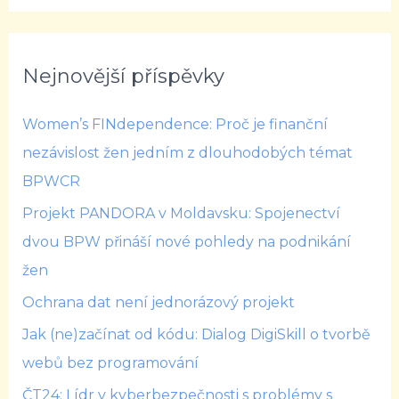
Nejnovější příspěvky
Women’s FINdependence: Proč je finanční
nezávislost žen jedním z dlouhodobých témat
BPWCR
Projekt PANDORA v Moldavsku: Spojenectví
dvou BPW přináší nové pohledy na podnikání
žen
Ochrana dat není jednorázový projekt
Jak (ne)začínat od kódu: Dialog DigiSkill o tvorbě
webů bez programování
ČT24: Lídr v kyberbezpečnosti s problémy s