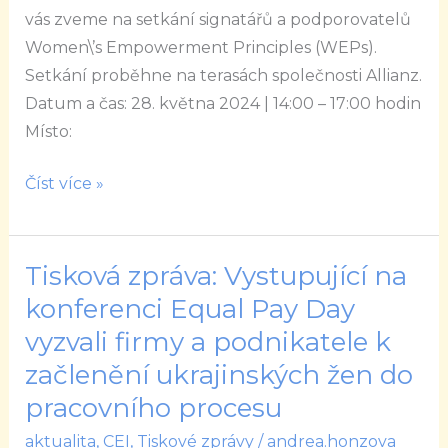
vás zveme na setkání signatářů a podporovatelů
Women\’s Empowerment Principles (WEPs).
Setkání proběhne na terasách společnosti Allianz.
Datum a čas: 28. května 2024 | 14:00 – 17:00 hodin
Místo:
Číst více »
Tisková zpráva: Vystupující na
Tisková
zpráva:
konferenci Equal Pay Day
Vystupující
vyzvali firmy a podnikatele k
na
začlenění ukrajinských žen do
konferenci
pracovního procesu
Equal
Pay
aktualita
,
CEI
,
Tiskové zprávy
/
andrea.honzova