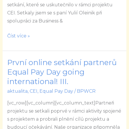
setkání, které se uskutečnilo v rámci projektu
inspirativní
CEI. Setkaly jsem se s paní Yulií Oleinik při
a
spolupráci za Business &
motivující.
Číst více »
První online setkání partnerů
První
online
Equal Pay Day going
setkání
international! III.
partnerů
aktualita
,
CEI
,
Equal Pay Day
/
BPWCR
Equal
Pay
[vc_row][vc_column][vc_column_text]Partneři
Day
projektu se setkali poprvé v rámci aktivity spojené
going
s projektem a probrali plnění cílů projektu a
international!
budoucí očekávání. Naše organizace připomněla