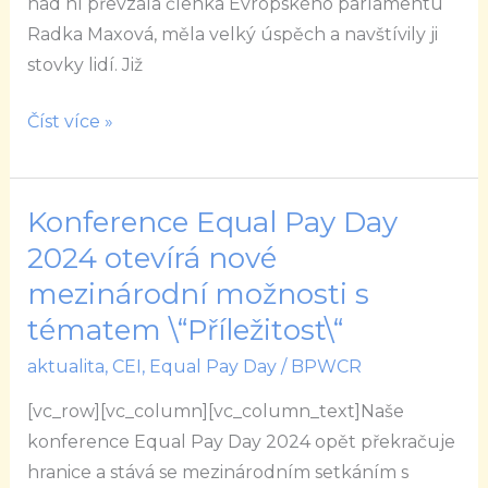
nad ní převzala členka Evropského parlamentu
mezi
Radka Maxová, měla velký úspěch a navštívily ji
nejlepšími
stovky lidí. Již
projekty
roku
Číst více »
Konference Equal Pay Day
Konference
Equal
2024 otevírá nové
Pay
mezinárodní možnosti s
Day
tématem \“Příležitost\“
2024
aktualita
,
CEI
,
Equal Pay Day
/
BPWCR
otevírá
nové
[vc_row][vc_column][vc_column_text]Naše
mezinárodní
konference Equal Pay Day 2024 opět překračuje
možnosti
hranice a stává se mezinárodním setkáním s