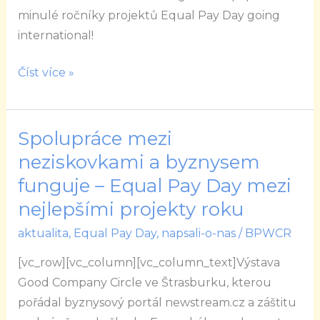
III.
minulé ročníky projektů Equal Pay Day going
international!
Číst více »
Spolupráce mezi
Spolupráce
mezi
neziskovkami a byznysem
neziskovkami
funguje – Equal Pay Day mezi
a
nejlepšími projekty roku
byznysem
aktualita
,
Equal Pay Day
,
napsali-o-nas
/
BPWCR
funguje
–
[vc_row][vc_column][vc_column_text]Výstava
Equal
Good Company Circle ve Štrasburku, kterou
Pay
pořádal byznysový portál newstream.cz a záštitu
Day