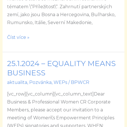
s
tématem \“Příležitost\“. Zahrnutí partnerských
tématem
zemí, jako jsou Bosna a Hercegovina, Bulharsko,
\“Příležitost\“
Rumunsko, Itálie, Severní Makedonie,
Číst více »
25.1.2024 – EQUALITY MEANS
25.1.2024
–
BUSINESS
EQUALITY
aktualita
,
Pozvánka
,
WEPs
/
BPWCR
MEANS
[vc_row][vc_column][vc_column_text]Dear
BUSINESS
Business & Professional Women CR Corporate
Members, please accept our invitation to a
meeting of Women\’s Empowerment Principles
(WEPs) signatories and supporters. WHEN: