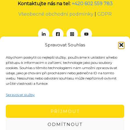
Kontaktujte nás na tel:
+420 602 559 783
Všeobecné obchodní podmínky
|
GDPR
Spravovat Souhlas
Abychom poskytli co nejlepší služby, používáme k ukládání a/nebo
O nás
přístupu k informacím o zařízení, technologie jako jsou soubory
Projekty
cookies. Souhlas s těmito technologiemi nám umožní zpracovávat
údaje, jako je chování při procházení nebo jedinečná ID na tomto
Členství
webu. Nesouhlas nebo odvolání souhlasu může nepříznivě ovlivnit
určité vlastnosti a funkce.
Akce
Aktuality
Spravovat služby
Pro média
Kontakt
PŘÍJMOUT
ODMÍTNOUT