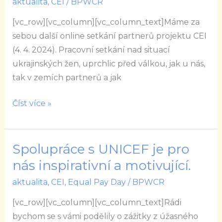
aktualita
,
CEI
/
BPWCR
EPD
konferenci
[vc_row][vc_column][vc_column_text]Máme za
a
sebou další online setkání partnerů projektu CEI
pojďme
(4. 4. 2024). Pracovní setkání nad situací
společně
ukrajinských žen, uprchlic před válkou, jak u nás,
nakopnout
tak v zemích partnerů a jak
pomoc
ukrajinským
Číst více »
ženám!
Spolupráce s UNICEF je pro
Spolupráce
s
nás inspirativní a motivující.
UNICEF
aktualita
,
CEI
,
Equal Pay Day
/
BPWCR
je
[vc_row][vc_column][vc_column_text]Rádi
pro
bychom se s vámi podělily o zážitky z úžasného
nás