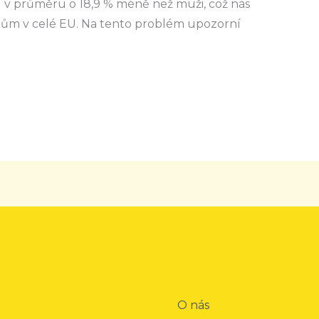
í v průměru o 18,9 % méně než muži, což nás
tům v celé EU. Na tento problém upozorní
O nás