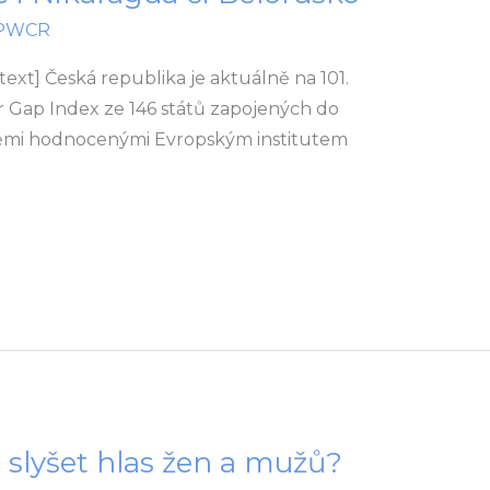
PWCR
xt] Česká republika je aktuálně na 101.
 Gap Index ze 146 států zapojených do
ěmi hodnocenými Evropským institutem
e slyšet hlas žen a mužů?