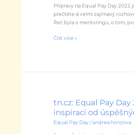
Přípravy na Equal Pay Day 2022 js
Equal
přečtěte si velmi zajímavý rozhov
Pay
Řeč byla o mentoringu, o tom, 
Day?
Proč
Číst více »
ne
;-)
tn.cz: Equal Pay Day
tn.cz:
Equal
inspiraci od úspěšn
Pay
Equal Pay Day
/
andrea.honzova
Day