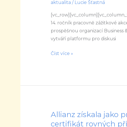
aktualita
/
Lucie Šťastná
je
[vc_row][vc_column][vc_column_te
slyšet
14. ročník pracovně zážitkové ak
hlas
prospěšnou organizací Business &
žen
vytváří platformu pro diskusi
a
mužů?
Číst více »
Allianz získala jako 
Allianz
získala
certifikát rovných pří