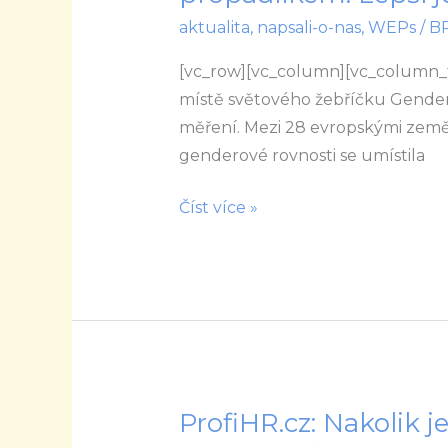
genderové
aktualita
,
napsali-o-nas
,
WEPs
/
B
rovnosti
je
[vc_row][vc_column][vc_column_te
Česko
místě světového žebříčku Gender
propadlíkem.
měření. Mezi 28 evropskými zem
Lepší
genderové rovnosti se umístila
je
Číst více »
i
Nikaragua
či
Bělorusko
ProfiHR.cz: Nakolik j
ProfiHR.cz:
Nakolik