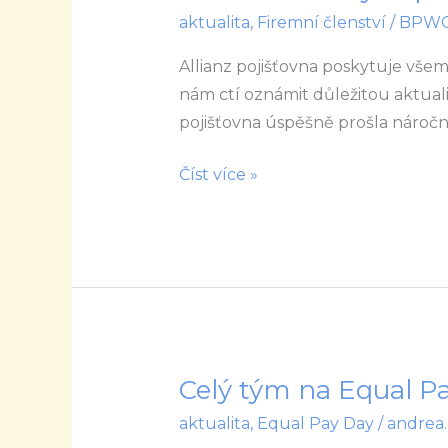
jako
aktualita
,
Firemní členství
/
BPW
první
společnost
Allianz pojišťovna poskytuje vše
v
nám ctí oznámit důležitou aktuali
ČR
pojišťovna úspěšně prošla náro
certifikát
Číst více »
rovných
příležitostí
Celý tým na Equal Pa
Celý
tým
aktualita
,
Equal Pay Day
/
andrea
na