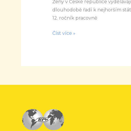
2021
Ženy v České republice vydělávaj
Načerpejte
dlouhodobě řadí k nejhorším stá
energii
12. ročník pracovně
a
Číst více »
inspiraci
od
úspěšných