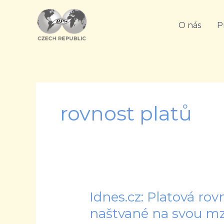
Přeskočit
na
O nás
P
obsah
rovnost platů
Idnes.cz: Platová ro
Idnes.cz:
Platová
naštvané na svou mz
rovnost?