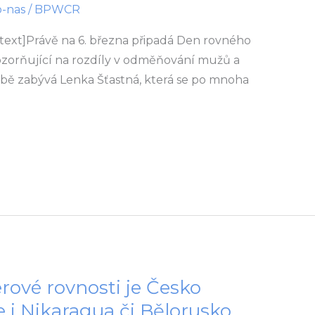
o-nas
/
BPWCR
ext]Právě na 6. března připadá Den rovného
zorňující na rozdíly v odměňování mužů a
ě zabývá Lenka Šťastná, která se po mnoha
ové rovnosti je Česko
e i Nikaragua či Bělorusko