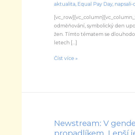
aktualita
,
Equal Pay Day
,
napsali-
Ženy
jsou
[vc_row][vc_column][vc_column_t
málo
odměňování, symbolický den upo
naštvané
žen. Tímto tématem se dlouhodob
na
letech […]
svou
Číst více »
mzdu,
říká
Lenka
Šťastná
Newstream: V gender
Newstream:
V
propadlíkem. Lepší j