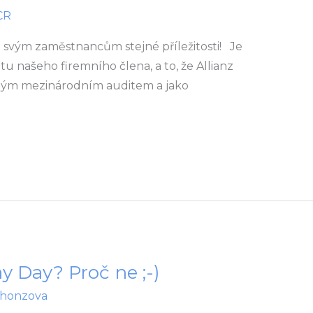
CR
m svým zaměstnancům stejné příležitosti! Je
tu našeho firemního člena, a to, že Allianz
čným mezinárodním auditem a jako
y Day? Proč ne ;-)
.honzova