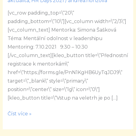
aktualita
,
HR Days 2021
/
andrea.honzova
odolnost
[vc_row padding_top=\“20\“
v
padding_bottom=\“10\“][vc_column width=\“2/3\“]
leadershipu
[vc_column_text] Mentorka: Simona Šašková
Téma: Mentální odolnost v leadershipu
Mentoring: 7.10.2021 9:30 – 10:30
[/vc_column_text][kleo_button title=\“Přednostní
registrace k mentorkám\“
href=\“https://forms.gle/PnN1KgHB6UyTqJDJ9\“
target=\“_blank\“ style=\“primary\“
position=\“center\“ size=\“lg\“ icon=\“0\“]
[kleo_button title=\“Vstup na veletrh je po […]
Číst více »