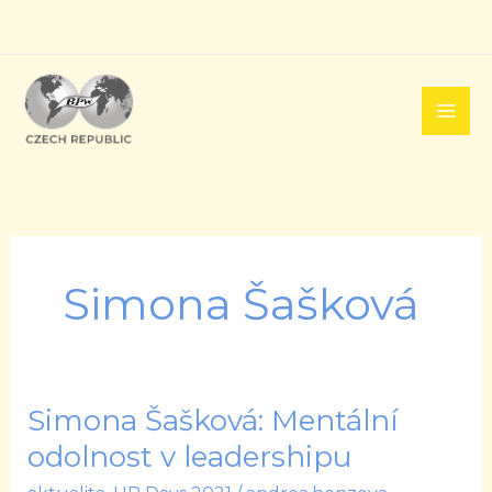
Přeskočit
na
obsah
Simona Šašková
Simona Šašková: Mentální
Simona
Šašková:
odolnost v leadershipu
Mentální