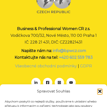
Business & Professional Women CR z.s.
Vodičkova 700/32, Nové Město, 110 00 Praha 1
IČ: 228 21 431, DIČ: CZ22821431
Napište nám na:
info@bpwcz.com
Kontaktujte nás na tel:
+420 602 559 783
Všeobecné obchodní podmínky
|
GDPR
Spravovat Souhlas
Abychom poskytli co nejlepší služby, používáme k ukládání a/nebo
O nás
přístupu k informacím o zařízení, technologie jako jsou soubory