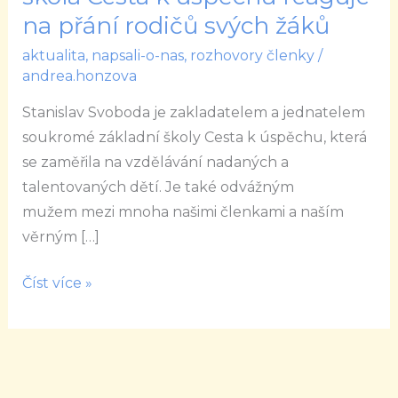
škola
na přání rodičů svých žáků
Cesta
aktualita
,
napsali-o-nas
,
rozhovory členky
/
k
andrea.honzova
úspěchu
Stanislav Svoboda je zakladatelem a jednatelem
reaguje
soukromé základní školy Cesta k úspěchu, která
na
se zaměřila na vzdělávání nadaných a
přání
talentovaných dětí. Je také odvážným
rodičů
mužem mezi mnoha našimi členkami a naším
svých
věrným […]
žáků
Číst více »