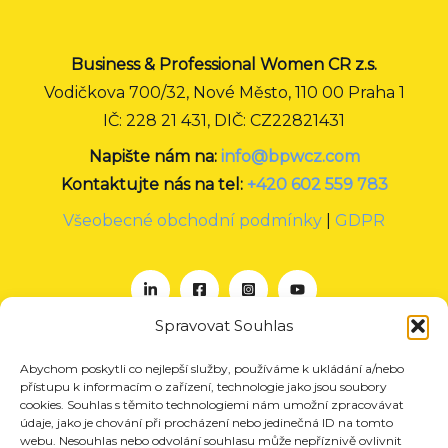
Business & Professional Women CR z.s.
Vodičkova 700/32, Nové Město, 110 00 Praha 1
IČ: 228 21 431, DIČ: CZ22821431
Napište nám na:
info@bpwcz.com
Kontaktujte nás na tel:
+420 602 559 783
Všeobecné obchodní podmínky
|
GDPR
Spravovat Souhlas
Abychom poskytli co nejlepší služby, používáme k ukládání a/nebo
O nás
přístupu k informacím o zařízení, technologie jako jsou soubory
Projekty
cookies. Souhlas s těmito technologiemi nám umožní zpracovávat
údaje, jako je chování při procházení nebo jedinečná ID na tomto
Členství
webu. Nesouhlas nebo odvolání souhlasu může nepříznivě ovlivnit