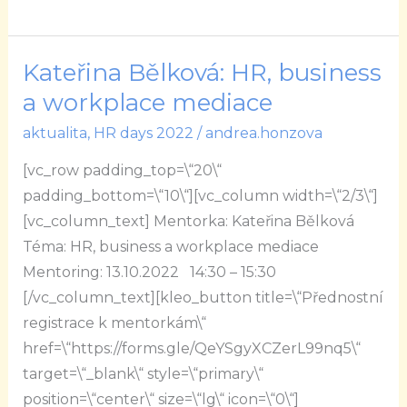
Kateřina Bělková: HR, business
Kateřina
Bělková:
a workplace mediace
HR,
aktualita
,
HR days 2022
/
andrea.honzova
business
[vc_row padding_top=\“20\“
a
padding_bottom=\“10\“][vc_column width=\“2/3\“]
workplace
[vc_column_text] Mentorka: Kateřina Bělková
mediace
Téma: HR, business a workplace mediace
Mentoring: 13.10.2022 14:30 – 15:30
[/vc_column_text][kleo_button title=\“Přednostní
registrace k mentorkám\“
href=\“https://forms.gle/QeYSgyXCZerL99nq5\“
target=\“_blank\“ style=\“primary\“
position=\“center\“ size=\“lg\“ icon=\“0\“]