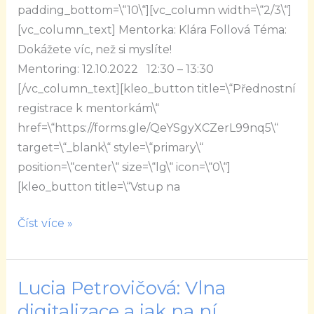
padding_bottom=\“10\“][vc_column width=\“2/3\“]
si
[vc_column_text] Mentorka: Klára Follová Téma:
myslíte!
Dokážete víc, než si myslíte!
Mentoring: 12.10.2022 12:30 – 13:30
[/vc_column_text][kleo_button title=\“Přednostní
registrace k mentorkám\“
href=\“https://forms.gle/QeYSgyXCZerL99nq5\“
target=\“_blank\“ style=\“primary\“
position=\“center\“ size=\“lg\“ icon=\“0\“]
[kleo_button title=\“Vstup na
Číst více »
Lucia Petrovičová: Vlna
Lucia
Petrovičová:
digitalizace a jak na ní