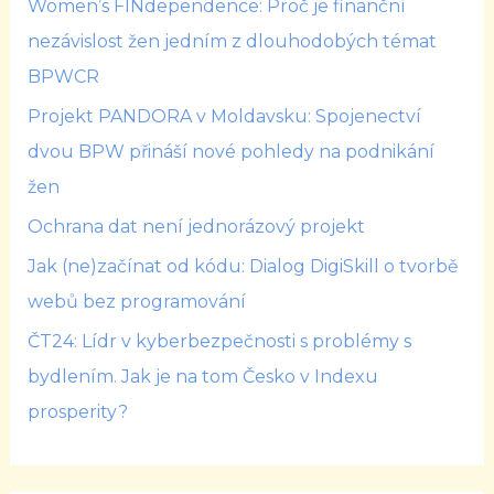
Women’s FINdependence: Proč je finanční
nezávislost žen jedním z dlouhodobých témat
BPWCR
Projekt PANDORA v Moldavsku: Spojenectví
dvou BPW přináší nové pohledy na podnikání
žen
Ochrana dat není jednorázový projekt
Jak (ne)začínat od kódu: Dialog DigiSkill o tvorbě
webů bez programování
ČT24: Lídr v kyberbezpečnosti s problémy s
bydlením. Jak je na tom Česko v Indexu
prosperity?