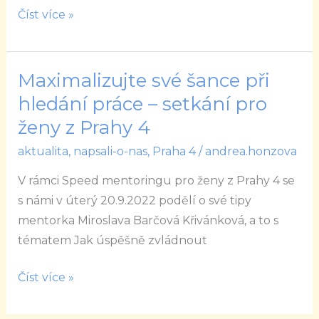
Číst více »
Maximalizujte své šance při
Maximalizujte
své
hledání práce – setkání pro
šance
ženy z Prahy 4
při
aktualita
,
napsali-o-nas
,
Praha 4
/
andrea.honzova
hledání
práce
V rámci Speed mentoringu pro ženy z Prahy 4 se
–
s námi v úterý 20.9.2022 podělí o své tipy
setkání
mentorka Miroslava Barčová Křivánková, a to s
pro
tématem Jak úspěšně zvládnout
ženy
z
Číst více »
Prahy
4