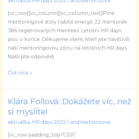
aktualita
,
HR days 2022
/
andrea.honzova
HR
[vc_row][vc_column][vc_column_text]Plné
Days
mentoringové stoly nabité energií, 22 mentorek
2022
386 registrovaných mentees. Letošní HR days
jsou u konce. Děkujeme všem, kteří jste navštívili
naší mentoringovou zónu na letošních HR days.
Našli jste odpovědi
Číst více »
Klára Follová: Dokážete víc, než
Klára
Follová:
si myslíte!
Dokážete
aktualita
,
HR days 2022
/
andrea.honzova
víc,
[vc_row padding_top=\“20\“
než