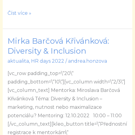
Číst více »
Mirka Barčová Křivánková:
Mirka
Barčová
Diversity & Inclusion
Křivánková:
aktualita
,
HR days 2022
/
andrea.honzova
Diversity
[vc_row padding_top=\“20\“
&
padding_bottom=\“10\“][vc_column width=\“2/3\“]
Inclusion
[vc_column_text] Mentorka: Miroslava Barčová
Křivánková Téma: Diversity & Inclusion –
marketing, nutnost nebo maximalizace
potenciálu? Mentoring: 12.10.2022 10:00 – 11:00
[/vc_column_text][kleo_button title=\“Přednostní
registrace k mentorkám\“