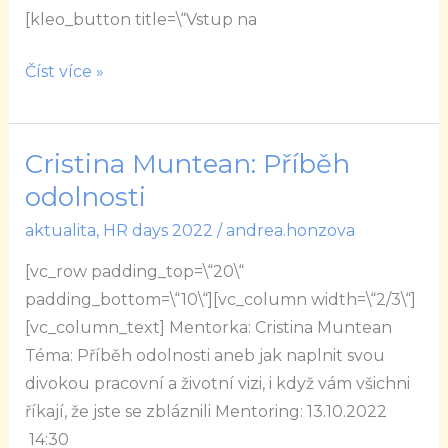
[kleo_button title=\“Vstup na
Číst více »
Cristina Muntean: Příběh
Cristina
Muntean:
odolnosti
Příběh
aktualita
,
HR days 2022
/
andrea.honzova
odolnosti
[vc_row padding_top=\“20\“
padding_bottom=\“10\“][vc_column width=\“2/3\“]
[vc_column_text] Mentorka: Cristina Muntean
Téma: Příběh odolnosti aneb jak naplnit svou
divokou pracovní a životní vizi, i když vám všichni
říkají, že jste se zbláznili Mentoring: 13.10.2022
14:30