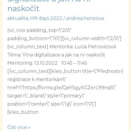
Vlna
naskočit
digitalizace
aktualita
,
HR days 2022
/
andrea.honzova
a
jak
[vc_row padding_top=\“20\“
na
padding_bottom=\“10\“][vc_column width=\“2/3\“]
ní
[vc_column_text] Mentorka: Lucia Petrovičová
naskočit
Téma: Vlna digitalizace a jak na ní naskočit
Mentoring: 13.10.2022 10:45 – 11:45
[/vc_column_text][kleo_button title=\“Přednostní
registrace k mentorkám\“
href=\“https://forms.gle/QeYSgyXCZerL99nq5\“
target=\“_blank\“ style=\“primary\“
position=\“center\“ size=\“lg\“ icon=\“0\“]
[kleo_button
Číst více »