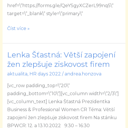
href=\“https://forms.gle/QeYSgyXCZerL99nq5\“
target=\“_blank\“ style=\“primary\“
Číst více »
Lenka Šťastná: Větší zapojení
Lenka
Šťastná:
žen zlepšuje ziskovost firem
Větší
aktualita
,
HR days 2022
/
andrea.honzova
zapojení
[vc_row padding_top=\“20\“
žen
padding_bottom=\“10\“][vc_column width=\“2/3\“]
zlepšuje
[vc_column_text] Lenka Šťastná Prezidentka
ziskovost
Business & Professional Women CR Téma: Větší
firem
zapojení žen zlepšuje ziskovost firem Na stánku
BPWCR: 12. a 13.10.2022 9:30 – 16:30