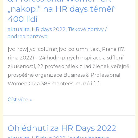
mentoring
„nakopl“ na HR days téměř
Business
400 lidí
&
aktualita
,
HR days 2022
,
Tiskové zprávy
/
Professional
andrea.honzova
Women
CR
[vc_row][vc_column][vc_column_text]Praha (17.
„nakopl“
října 2022) – 24 hodin plných inspirace a sdílení
na
zkušeností, 22 profesionálek z řad členek veřejně
HR
prospěšné organizace Business & Professional
days
Women CR a 386 mentees, mužů i […]
téměř
400
Číst více »
lidí
Ohlédnutí za HR Days 2022
Ohlédnutí
za