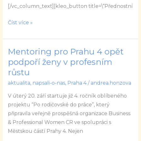
[/vc_column_text][kleo_button title=\“Přednostní
Číst více »
Mentoring pro Prahu 4 opět
Mentoring
pro
podpoří ženy v profesním
Prahu
růstu
4
aktualita
,
napsali-o-nas
,
Praha 4
/
andrea.honzova
opět
podpoří
V úterý 20. září startuje již 4. ročník oblíbeného
ženy
projektu “Po rodičovské do práce”, který
v
připravila veřejně prospěšná organizace Business
profesním
& Professional Women CR ve spolupráci s
růstu
Městskou částí Prahy 4. Nejen