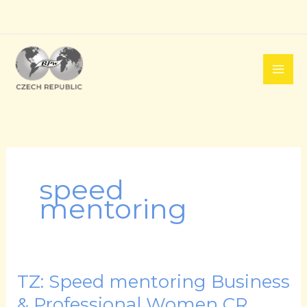
Přeskočit
na
obsah
speed
mentoring
TZ: Speed mentoring Business
TZ:
Speed
& Professional Women CR