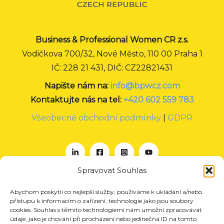
Business & Professional Women CR z.s.
Vodičkova 700/32, Nové Město, 110 00 Praha 1
IČ: 228 21 431, DIČ: CZ22821431
Napište nám na:
info@bpwcz.com
Kontaktujte nás na tel:
+420 602 559 783
Všeobecné obchodní podmínky
|
GDPR
Spravovat Souhlas
Abychom poskytli co nejlepší služby, používáme k ukládání a/nebo
O nás
přístupu k informacím o zařízení, technologie jako jsou soubory
Projekty
cookies. Souhlas s těmito technologiemi nám umožní zpracovávat
údaje, jako je chování při procházení nebo jedinečná ID na tomto