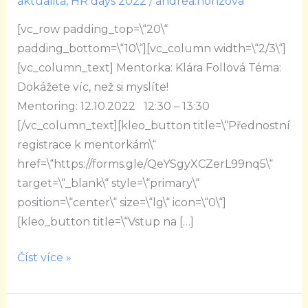
aktualita
,
HR days 2022
/
andrea.honzova
víc,
[vc_row padding_top=\“20\“
než
padding_bottom=\“10\“][vc_column width=\“2/3\“]
si
[vc_column_text] Mentorka: Klára Follová Téma:
myslíte!
Dokážete víc, než si myslíte!
Mentoring: 12.10.2022 12:30 – 13:30
[/vc_column_text][kleo_button title=\“Přednostní
registrace k mentorkám\“
href=\“https://forms.gle/QeYSgyXCZerL99nq5\“
target=\“_blank\“ style=\“primary\“
position=\“center\“ size=\“lg\“ icon=\“0\“]
[kleo_button title=\“Vstup na […]
Číst více »