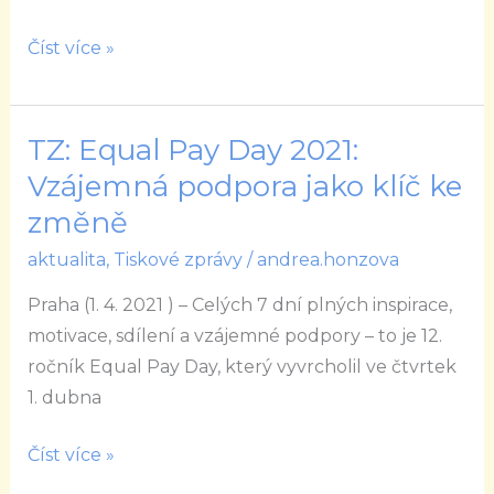
Číst více »
TZ: Equal Pay Day 2021:
TZ:
Equal
Vzájemná podpora jako klíč ke
Pay
změně
Day
aktualita
,
Tiskové zprávy
/
andrea.honzova
2021:
Vzájemná
Praha (1. 4. 2021 ) – Celých 7 dní plných inspirace,
podpora
motivace, sdílení a vzájemné podpory – to je 12.
jako
ročník Equal Pay Day, který vyvrcholil ve čtvrtek
klíč
1. dubna
ke
změně
Číst více »