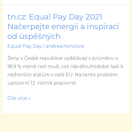
tn.cz: Equal Pay Day 2021
tn.cz:
Equal
Načerpejte energii a inspiraci
Pay
od úspěšných
Day
Equal Pay Day
/
andrea.honzova
2021
Načerpejte
Ženy v České republice vydělávají v průměru o
energii
18,9 % méně než muži, což nás dlouhodobě řadí k
a
nejhorším státům v celé EU. Na tento problém
inspiraci
upozorní 12. ročník pracovně
od
úspěšných
Číst více »