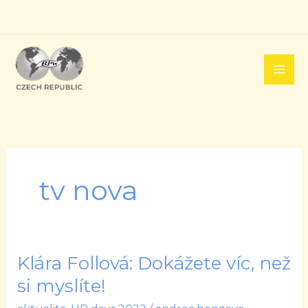
Přeskočit
na
obsah
tv nova
Klára Follová: Dokážete víc, než
Klára
Follová:
si myslíte!
Dokážete