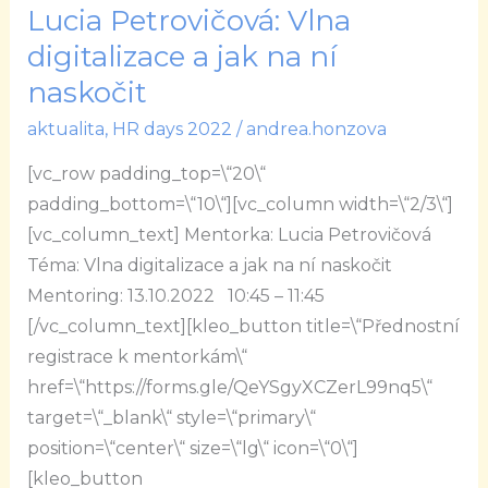
Lucia Petrovičová: Vlna
Lucia
Petrovičová:
digitalizace a jak na ní
Vlna
naskočit
digitalizace
aktualita
,
HR days 2022
/
andrea.honzova
a
jak
[vc_row padding_top=\“20\“
na
padding_bottom=\“10\“][vc_column width=\“2/3\“]
ní
[vc_column_text] Mentorka: Lucia Petrovičová
naskočit
Téma: Vlna digitalizace a jak na ní naskočit
Mentoring: 13.10.2022 10:45 – 11:45
[/vc_column_text][kleo_button title=\“Přednostní
registrace k mentorkám\“
href=\“https://forms.gle/QeYSgyXCZerL99nq5\“
target=\“_blank\“ style=\“primary\“
position=\“center\“ size=\“lg\“ icon=\“0\“]
[kleo_button