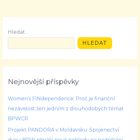
Hledat
HLEDAT
Nejnovější příspěvky
Women’s FINdependence: Proč je finanční
nezávislost žen jedním z dlouhodobých témat
BPWCR
Projekt PANDORA v Moldavsku: Spojenectví
dvou BPW přináší nové pohledy na podnikání