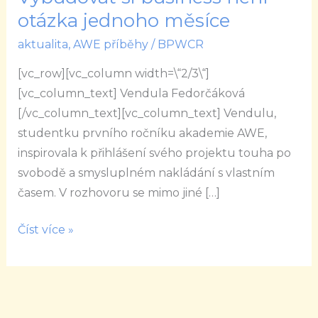
:
otázka jednoho měsíce
Vybudovat
aktualita
,
AWE příběhy
/
BPWCR
si
business
[vc_row][vc_column width=\“2/3\“]
není
[vc_column_text] Vendula Fedorčáková
otázka
[/vc_column_text][vc_column_text] Vendulu,
jednoho
studentku prvního ročníku akademie AWE,
měsíce
inspirovala k přihlášení svého projektu touha po
svobodě a smysluplném nakládání s vlastním
časem. V rozhovoru se mimo jiné […]
Číst více »