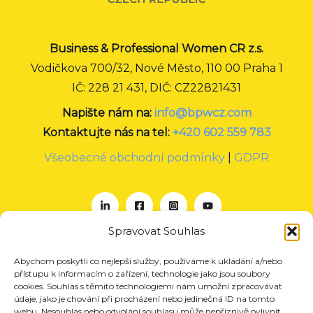
Business & Professional Women CR z.s.
Vodičkova 700/32, Nové Město, 110 00 Praha 1
IČ: 228 21 431, DIČ: CZ22821431
Napište nám na:
info@bpwcz.com
Kontaktujte nás na tel:
+420 602 559 783
Všeobecné obchodní podmínky
|
GDPR
Spravovat Souhlas
Abychom poskytli co nejlepší služby, používáme k ukládání a/nebo
O nás
přístupu k informacím o zařízení, technologie jako jsou soubory
Projekty
cookies. Souhlas s těmito technologiemi nám umožní zpracovávat
údaje, jako je chování při procházení nebo jedinečná ID na tomto
Členství
webu. Nesouhlas nebo odvolání souhlasu může nepříznivě ovlivnit