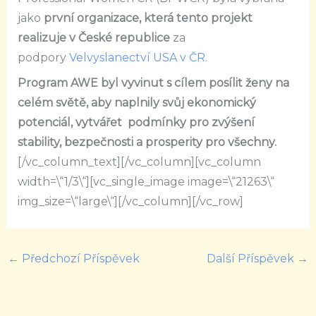
jako
první organizace, která tento projekt
realizuje v České republice
za
podpory
Velvyslanectví USA v ČR.
Program AWE byl vyvinut s cílem posílit ženy na
celém světě, aby naplnily svůj ekonomický
potenciál, vytvářet podmínky pro zvýšení
stability, bezpečnosti a prosperity pro všechny.
[/vc_column_text][/vc_column][vc_column
width=\“1/3\“][vc_single_image image=\“21263\“
img_size=\“large\“][/vc_column][/vc_row]
←
Předchozí Příspěvek
Další Příspěvek
→