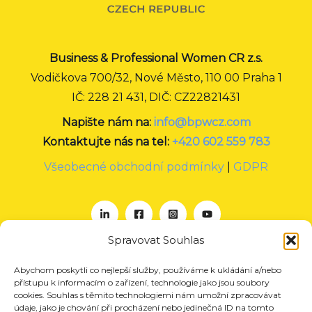
Business & Professional Women CR z.s.
Vodičkova 700/32, Nové Město, 110 00 Praha 1
IČ: 228 21 431, DIČ: CZ22821431
Napište nám na:
info@bpwcz.com
Kontaktujte nás na tel:
+420 602 559 783
Všeobecné obchodní podmínky
|
GDPR
Spravovat Souhlas
Abychom poskytli co nejlepší služby, používáme k ukládání a/nebo
O nás
přístupu k informacím o zařízení, technologie jako jsou soubory
Projekty
cookies. Souhlas s těmito technologiemi nám umožní zpracovávat
údaje, jako je chování při procházení nebo jedinečná ID na tomto