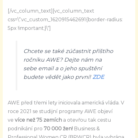
[/vc_column_text][vc_column_text
css=\“.vc_custom_1620915462691{border-radius:
5px !important;}\“]
Chcete se také zúčastnit příštího
ročníku AWE? Dejte nám na
sebe email a o jeho spuštění
budete vědět jako první!
ZDE
AWE před třemi lety iniciovala americká vláda. V
roce 2021 se studijní programy AWE objeví
ve
více než 75 zemích
a otevřou tak cestu
podnikání pro
70 000 žen!
Business &
Professional Women CR (BPWCR) byla vybrána