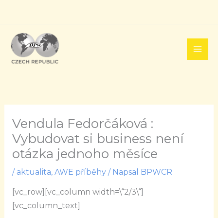
Přeskočit
na
obsah
Vendula Fedorčáková :
Vybudovat si business není
otázka jednoho měsíce
/
aktualita
,
AWE příběhy
/ Napsal
BPWCR
[vc_row][vc_column width=\“2/3\“]
[vc_column_text]