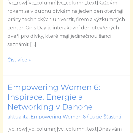
[vc_row][vc_column][vc_column_text]Každým
rokem se v dubnu dívkám na jeden den otevírají
brány technických univerzit, firem a výzkumných
center. Girls Day je interaktivní den otevřených
dveří pro dívky, které mají jedinečnou šanci
seznámit […]
Číst více »
Empowering Women 6:
Empowering
Women
Inspirace, Energie a
6:
Networking v Danone
Inspirace,
aktualita
,
Empowering Women 6
/
Lucie Šťastná
Energie
a
[vc_row][vc_column][vc_column_text]Dnes vám