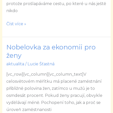
vodík
protože prošlapáváme cestu, po které u nás ještě
nikdo
Číst více »
Nobelovka za ekonomii pro
Nobelovka
za
ženy
ekonomii
aktualita
/
Lucie Šťastná
pro
[vc_row][vc_column][vc_column_text]V
ženy
celosvětovém měřítku má placené zaměstnání
přibližně polovina žen, zatímco u mužů je to
osmdesát procent. Pokud ženy pracují, obvykle
vydělávají méně. Pochopení toho, jak a proč se
úroveň zaměstnanosti