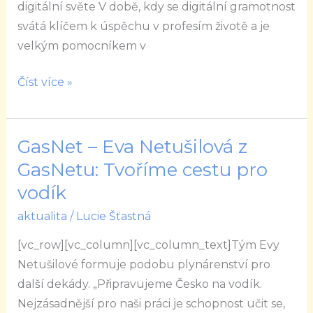
digitální světe V době, kdy se digitální gramotnost
svátá klíčem k úspěchu v profesím životě a je
velkým pomocníkem v
Číst více »
GasNet – Eva Netušilová z
GasNet
–
GasNetu: Tvoříme cestu pro
Eva
vodík
Netušilová
aktualita
/
Lucie Šťastná
z
GasNetu:
[vc_row][vc_column][vc_column_text]Tým Evy
Tvoříme
Netušilové formuje podobu plynárenství pro
cestu
další dekády. „Připravujeme Česko na vodík.
pro
Nejzásadnější pro naši práci je schopnost učit se,