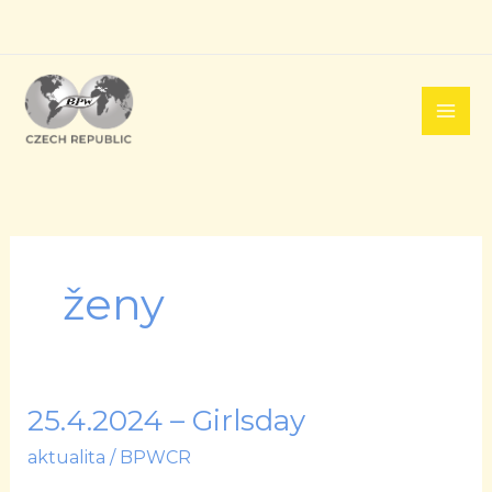
Přeskočit
na
obsah
ženy
25.4.2024 – Girlsday
25.4.2024
–
aktualita
/
BPWCR
Girlsday