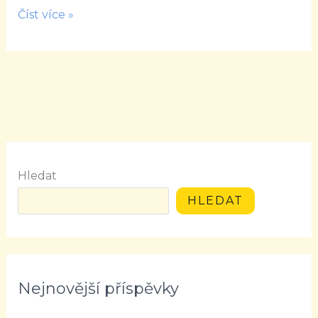
třeba
Číst více »
Hledat
HLEDAT
Nejnovější příspěvky