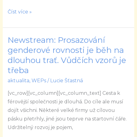
Číst více »
Newstream: Prosazování
Newstream:
Prosazování
genderové rovnosti je běh na
genderové
dlouhou trať. Vůdčích vzorů je
rovnosti
třeba
je
aktualita
,
WEPs
/
Lucie Šťastná
běh
na
[vc_row][vc_column][vc_column_text] Cesta k
dlouhou
férovější společnosti je dlouhá. Do cíle ale musí
trať.
dojít všichni. Některé velké firmy už cílovou
Vůdčích
pásku přetrhly, jiné jsou teprve na startovní čáře.
vzorů
Udržitelný rozvoj je pojem,
je