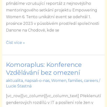
Networking
přinášíme vzrušující reportáž z nejnovějšího
v
mentoringového setkání projektu Empowering
Danone
Women 6. Tento unikátní event se odehrál 1.
prosince 2023 v působivém prostředí společnosti
Danone na Chodově, kde se
Číst více »
Komoraplus: Konference
Komoraplus:
Konference
Vzdělávání bez omezení
Vzdělávání
aktualita
,
napsali-o-nas
,
Women, families, careers
/
bez
Lucie Šťastná
omezení
[vc_row][vc_column][vc_column_text] Překlenutí
genderových rozdílů v IT a posílení role žen v