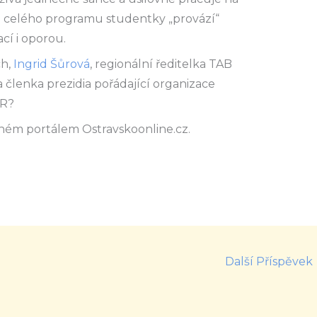
u celého programu studentky „provází“
ací i oporou.
h,
Ingrid Šůrová
, regionální ředitelka TAB
 členka prezidia pořádající organizace
CR?
ném portálem Ostravskoonline.cz.
Další Příspěvek