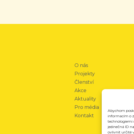
O nás
Projekty
Členství
Akce
Aktuality
Pro média
Abychom poskyt
Kontakt
informacím o za
technologiemi 
jedinečná ID n
ovlivnit určité 