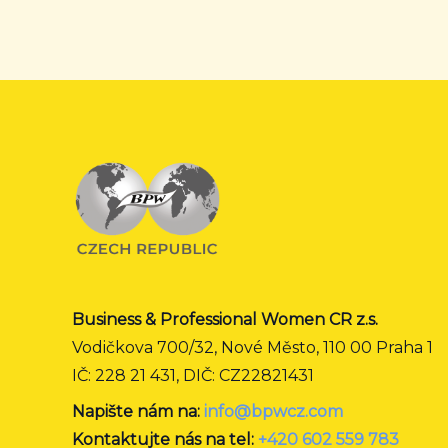
Business & Professional Women CR z.s.
Vodičkova 700/32, Nové Město, 110 00 Praha 1
IČ: 228 21 431, DIČ: CZ22821431
Napište nám na:
info@bpwcz.com
Kontaktujte nás na tel:
+420 602 559 783