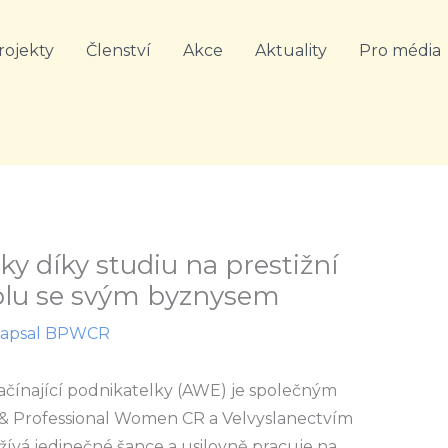
rojekty
Členství
Akce
Aktuality
Pro média
ky díky studiu na prestižní
polu se svým byznysem
Napsal
BPWCR
ačínající podnikatelky (AWE) je společným
& Professional Women CR a Velvyslanectvím
žívá jedinečné šance a usilovně pracuje na