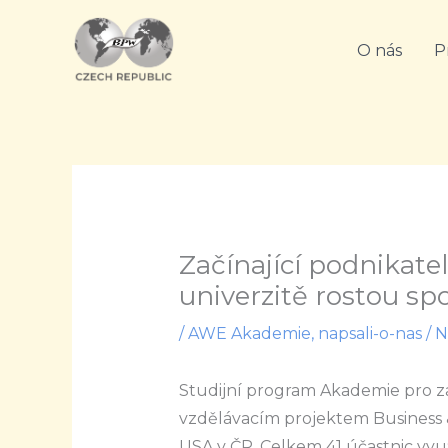
Přeskočit
na
O nás
P
obsah
Začínající podnikatel
univerzitě rostou s
/
AWE Akademie
,
napsali-o-nas
/ 
Studijní program Akademie pro z
vzdělávacím projektem Business 
USA v ČR. Celkem 41 účastnic vyu