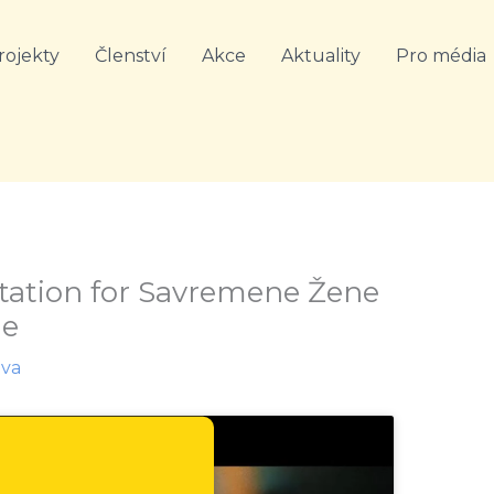
rojekty
Členství
Akce
Aktuality
Pro média
vitation for Savremene Žene
ne
ova
lačítko 'Souhlasím' povolíte
ásady cookies
Youtube