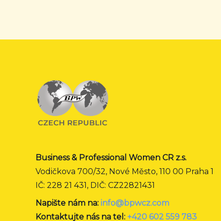
Business & Professional Women CR z.s.
Vodičkova 700/32, Nové Město, 110 00 Praha 1
IČ: 228 21 431, DIČ: CZ22821431
Napište nám na:
info@bpwcz.com
Kontaktujte nás na tel:
+420 602 559 783