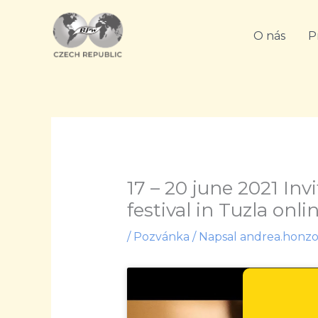
Přeskočit
na
O nás
P
obsah
17 – 20 june 2021 In
festival in Tuzla onli
/
Pozvánka
/ Napsal
andrea.honz
Kliknutím na t
Z