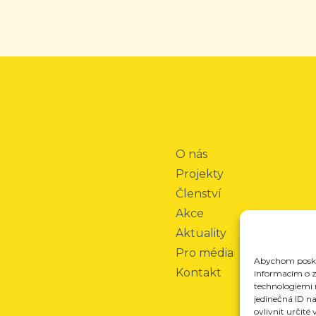
O nás
Projekty
Členství
Akce
Aktuality
Pro média
Abychom poskyt
Kontakt
informacím o za
technologiemi 
jedinečná ID n
ovlivnit určité 