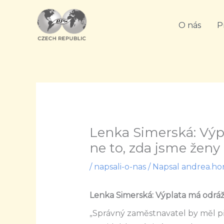
Přeskočit
na
O nás
P
obsah
Lenka Simerská: Výp
ne to, zda jsme ženy
/
napsali-o-nas
/ Napsal
andrea.ho
Lenka Simerská: Výplata má odráže
„Správný zaměstnavatel by měl p