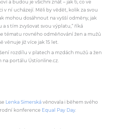
ví a budou je všichni znát – jak ti, co ve
ráci v ní ucházejí. Měli by vědět, kolik za svou
 jak mohou dosáhnout na vyšší odměny, jak
a s tím zvyšovat svou výplatu,“ říká
á se tématu rovného odměňování žen a mužů
 věnuje již více jak 15 let.
řešení rozdílu v platech a mzdách mužů a žen
na portálu Ústíonline.cz.
se
Lenka Simerská
věnovala i během svého
árodní konference
Equal Pay Day
.