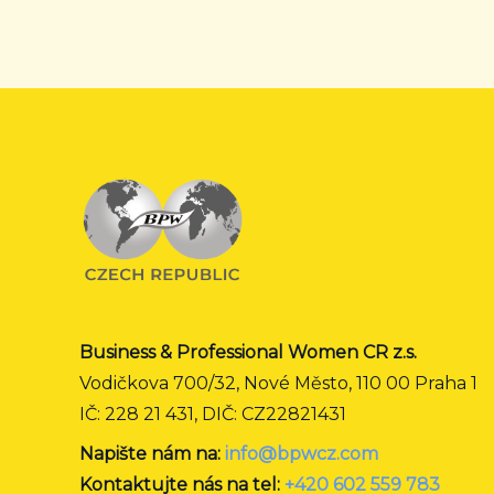
Business & Professional Women CR z.s.
Vodičkova 700/32, Nové Město, 110 00 Praha 1
IČ: 228 21 431, DIČ: CZ22821431
Napište nám na:
info@bpwcz.com
Kontaktujte nás na tel:
+420 602 559 783