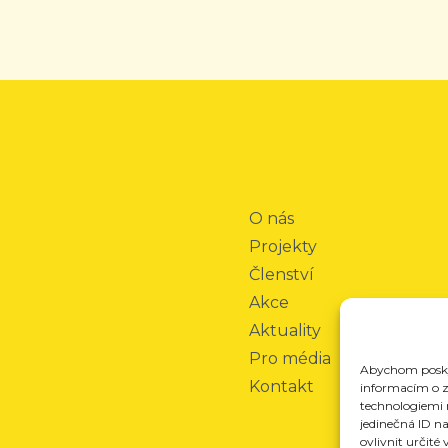
O nás
Projekty
Členství
Akce
Aktuality
Pro média
Abychom poskyt
Kontakt
informacím o za
technologiemi 
jedinečná ID n
ovlivnit určité 