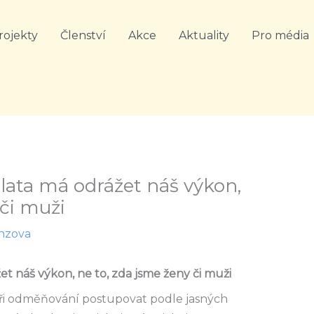
rojekty
Členství
Akce
Aktuality
Pro média
lata má odrážet náš výkon,
 či muži
nzova
t náš výkon, ne to, zda jsme ženy či muži
ři odměňování postupovat podle jasných