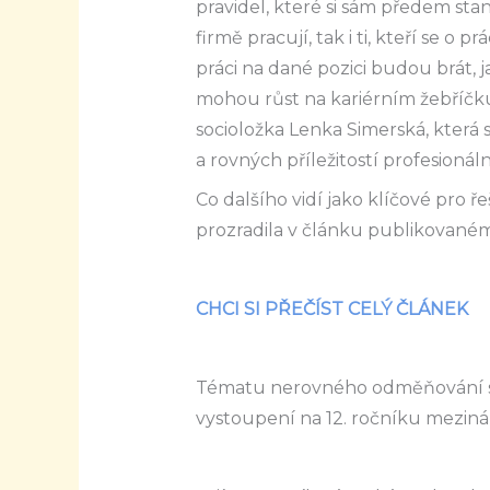
pravidel, které si sám předem stano
firmě pracují, tak i ti, kteří se o p
práci na dané pozici budou brát,
mohou růst na kariérním žebříčku 
socioložka Lenka Simerská, kter
a rovných příležitostí profesionálně
Co dalšího vidí jako klíčové pro 
prozradila v článku publikovaném 
CHCI SI PŘEČÍST CELÝ ČLÁNEK
Tématu nerovného odměňování 
vystoupení na 12. ročníku mezin