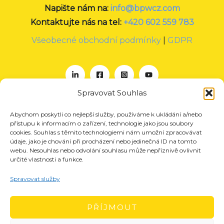
Napište nám na:
info@bpwcz.com
Kontaktujte nás na tel:
+420 602 559 783
Všeobecné obchodní podmínky
|
GDPR
Spravovat Souhlas
Abychom poskytli co nejlepší služby, používáme k ukládání a/nebo
O nás
přístupu k informacím o zařízení, technologie jako jsou soubory
Projekty
cookies. Souhlas s těmito technologiemi nám umožní zpracovávat
údaje, jako je chování při procházení nebo jedinečná ID na tomto
Členství
webu. Nesouhlas nebo odvolání souhlasu může nepříznivě ovlivnit
určité vlastnosti a funkce.
Akce
Aktuality
Spravovat služby
Pro média
Kontakt
PŘÍJMOUT