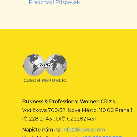
←
Předchozí Příspěvek
Business & Professional Women CR z.s.
Vodičkova 700/32, Nové Město, 110 00 Praha 1
IČ: 228 21 431, DIČ: CZ22821431
Napište nám na:
info@bpwcz.com