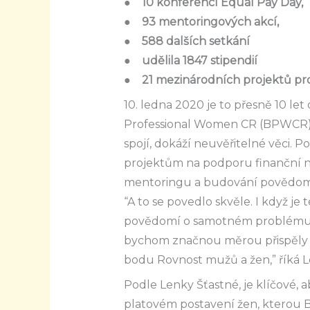
● 10 konferencí Equal Pay Day,
● 93 mentoringových akcí,
● 588 dalších setkání
● udělila 1847 stipendií
● 21 mezinárodních projektů pro
10. ledna 2020 je to přesně 10 let
Professional Women CR (BPWCR). 
spojí, dokáží neuvěřitelné věci. P
projektům na podporu finanční ne
mentoringu a budování povědomí 
“A to se povedlo skvěle. I když je 
povědomí o samotném problému v
bychom značnou měrou přispěly k
bodu Rovnost mužů a žen,” říká 
Podle Lenky Šťastné, je klíčové, a
platovém postavení žen, kterou B