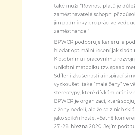
také muži: “Rovnost platů je důležit
zaměstnavatelé schopni přizpůsob
jim podmínky pro práci ve vedoucí
zaměstnance.”
BPWCR podporuje kariéru a podni
hledat optimální řešení jak sladit
K osobnímu i pracovnímu rozvoji p
unikátní metodiku tzv. speed me
Sdílení zkušeností a inspirací si
vyzkoušet také “malé ženy” ve vě
stereotypy, které dívkám brání v r
BPWCR je organizací, která spoju
a ženy nedělí, ale že se z nich sk
jako spíkři i hosté, včetně konfe
27.-28. března 2020. Jejím podt