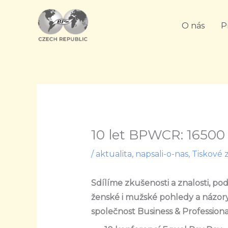
Přeskočit
na
O nás
P
obsah
10 let BPWCR: 16500 
/
aktualita
,
napsali-o-nas
,
Tiskové 
Sdílíme zkušenosti a znalosti, p
ženské i mužské pohledy a názor
společnost Business & Professio