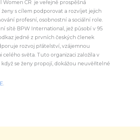
al Women CR je veřejně prospěšná
 ženy s cílem podporovat a rozvíjet jejich
ování profesní, osobnostní a sociální role.
í sítě BPW International, jež působí v 95
odkaz jedné z prvních českých členek
poruje rozvoj přátelství, vzájemnou
celého světa. Tuto organizaci založila v
e když se ženy propojí, dokážou neuvěřitelné
E
.