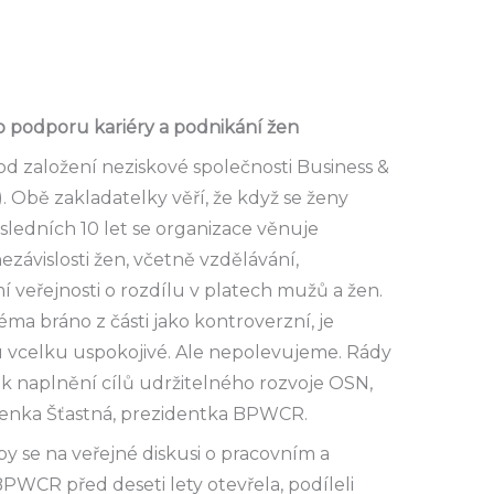
 podporu kariéry a podnikání žen
 od založení neziskové společnosti Business &
Obě zakladatelky věří, že když se ženy
osledních 10 let se organizace věnuje
závislosti žen, včetně vzdělávání,
veřejnosti o rozdílu v platech mužů a žen.
téma bráno z části jako kontroverzní, je
celku uspokojivé. Ale nepolevujeme. Rády
 naplnění cílů udržitelného rozvoje OSN,
Lenka Šťastná, prezidentka BPWCR.
by se na veřejné diskusi o pracovním a
PWCR před deseti lety otevřela, podíleli