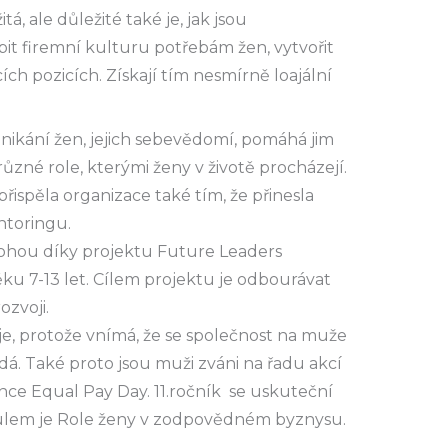
á, ale důležité také je, jak jsou
it firemní kulturu potřebám žen, vytvořit
ch pozicích. Získají tím nesmírně loajální
kání žen, jejich sebevědomí, pomáhá jim
 různé role, kterými ženy v životě procházejí.
řispěla organizace také tím, že přinesla
ntoringu.
 mohou díky projektu Future Leaders
ku 7-13 let. Cílem projektu je odbourávat
ozvoji.
je, protože vnímá, že se společnost na muže
ládá. Také proto jsou muži zváni na řadu akcí
rence Equal Pay Day. 11.ročník se uskuteční
itulem je Role ženy v zodpovědném byznysu.