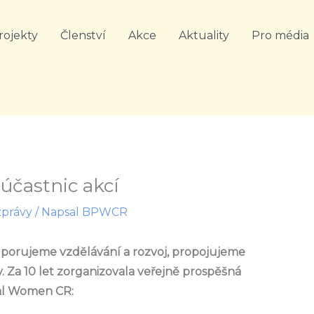
rojekty
Členství
Akce
Aktuality
Pro média
účastnic akcí
zprávy
/ Napsal
BPWCR
odporujeme vzdělávání a rozvoj, propojujeme
y.
Za 10 let zorganizovala veřejně prospěšná
nal Women CR: