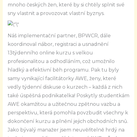
mnoho českých žen, které by si chtěly splnit své
sny vlastnit a provozovat vlastní byznys.
Náš implementační partner, BPWCR, dále
koordinoval nábor, registraci a usnadnění
13týdenního online kurzu s velkou
profesionalitou a odhodláním, což umožnilo
hladký a efektivní běh programu. Pak tu byly
samy vynikající facilitátorky AWE, ženy, které
vedly týdenní diskuse o kurzech – každá z nich
také úspěšná podnikatelka! Poskytly studentkám
AWE okamžitou a užitečnou zpětnou vazbu a
perspektivu, která pomohla povzbudit všechny k
dokončení kurzu a plnění jejich obchodních snů.
Jako bývalý manažer jsem neuvěřitelně hrdý na