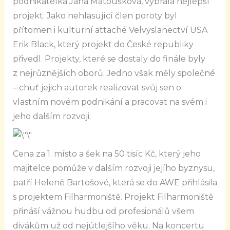
podnikatelka Jana Matoušková, vybrala nejlepší
projekt. Jako nehlasující člen poroty byl
přítomen i kulturní attaché Velvyslanectví USA
Erik Black, který projekt do České republiky
přivedl. Projekty, které se dostaly do finále byly
z nejrůznějších oborů. Jedno však měly společné
– chuť jejich autorek realizovat svůj sen o
vlastním novém podnikání a pracovat na svém i
jeho dalším rozvoji.
Cena za 1. místo a šek na 50 tisíc Kč, který jeho
majitelce pomůže v dalším rozvoji jejího byznysu,
patří Heleně Bartošové, která se do AWE přihlásila
s projektem Filharmoniště. Projekt Filharmoniště
přináší vážnou hudbu od profesionálů všem
divákům už od nejútlejšího věku. Na koncertu