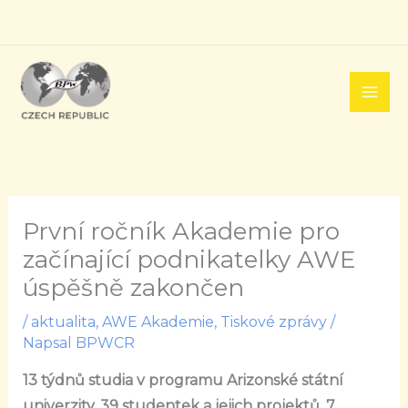
Přeskočit
na
obsah
První ročník Akademie pro
začínající podnikatelky AWE
úspěšně zakončen
/
aktualita
,
AWE Akademie
,
Tiskové zprávy
/
Napsal
BPWCR
13 týdnů studia v programu Arizonské státní
univerzity, 39 studentek a jejich projektů, 7