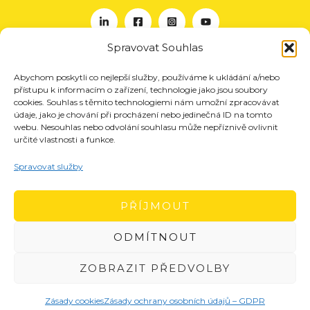
Spravovat Souhlas
Abychom poskytli co nejlepší služby, používáme k ukládání a/nebo
O nás
přístupu k informacím o zařízení, technologie jako jsou soubory
Projekty
cookies. Souhlas s těmito technologiemi nám umožní zpracovávat
údaje, jako je chování při procházení nebo jedinečná ID na tomto
Členství
webu. Nesouhlas nebo odvolání souhlasu může nepříznivě ovlivnit
určité vlastnosti a funkce.
Akce
Aktuality
Spravovat služby
Pro média
Kontakt
PŘÍJMOUT
ODMÍTNOUT
ZOBRAZIT PŘEDVOLBY
Zásady cookies
Zásady ochrany osobních údajů – GDPR