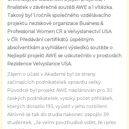
finalistek v závěrečné soutěži AWE a 1 vítězka.
Takový byl 1.ročník společného vzdělávacího
projektu neziskové organizace Business &
Professional Women CR a Velvyslanectví USA
v ČR. Předávání certifikátů úspěšným
absolventkám a vyhlášení výsledků soutěže o
Nejlepší projekt AWE se uskutečnilo v prostorách
Rezidence Velvyslance USA.
Zájem o účast v Akademii byl ze strany
začínajících podnikatelek opravdu velký.
Původně byl projekt AWE naplánován pro 30
českých podnikatelek, vysoký počet přihlášek,
kterých dorazilo 193, vyústil v jeho rozšíření.
Aktivně se tak do studia nakonec zapojilo 39
studentek. „Je velmi povzbudivé vidět, že i přes