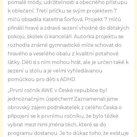
pomalé módy, udržitelnosti a obecného přístupu
k oblečení. Třetí příčku se svým projektem 7
míčů obsadila Kateřina Šorfová. Projekt 7 míčů
přináší hravé a zdravé sezení vhodné do dětských
pokojů, školek či kanceláří. Autorka projektu se
rozhodla známé gymnastické míče schovat do
hravého a veselého obalu z kvalitní potahové
látky. Děti si s ním mohou hrát, ale je určen také k
sezení u stolu a je velmi vyhledávanou
pomůckou pro děti s ADHD.
„První ročník AWE v České republice byl
jednoznačným úspěchem! Zaznamenali jsme
obrovský zájem podnikatelek z celého Česka o
připojení se k prvnímu ročníku, že bylo těžké
vybrat mezi nimi jména těch, které se do
programu dostanou. Je to důkaz toho, že existuje