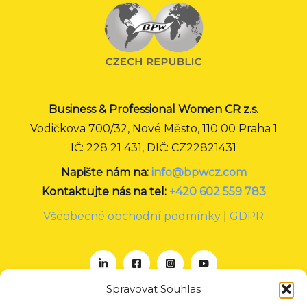
Business & Professional Women CR z.s.
Vodičkova 700/32, Nové Město, 110 00 Praha 1
IČ: 228 21 431, DIČ: CZ22821431
Napište nám na:
info@bpwcz.com
Kontaktujte nás na tel:
+420 602 559 783
Všeobecné obchodní podmínky
|
GDPR
Spravovat Souhlas