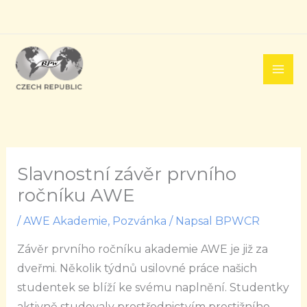
Přeskočit
na
obsah
Slavnostní závěr prvního
ročníku AWE
/
AWE Akademie
,
Pozvánka
/ Napsal
BPWCR
Závěr prvního ročníku akademie AWE je již za
dveřmi. Několik týdnů usilovné práce našich
studentek se blíží ke svému naplnění. Studentky
aktivně studovaly prostřednictvím prestižního