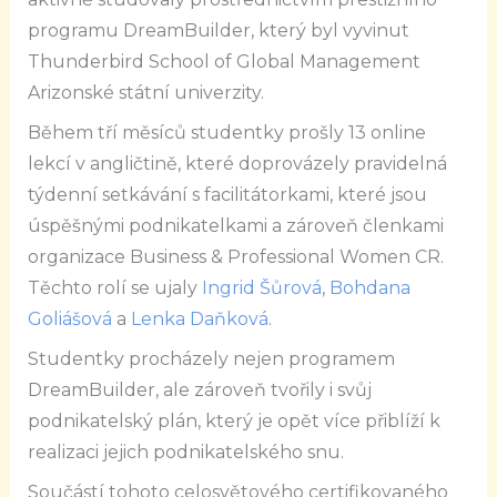
programu DreamBuilder, který byl vyvinut
Thunderbird School of Global Management
Arizonské státní univerzity.
Během tří měsíců studentky prošly 13 online
lekcí v angličtině, které doprovázely pravidelná
týdenní setkávání s facilitátorkami, které jsou
úspěšnými podnikatelkami a zároveň členkami
organizace Business & Professional Women CR.
Těchto rolí se ujaly
Ingrid Šůrová
,
Bohdana
Goliášová
a
Lenka Daňková
.
Studentky procházely nejen programem
DreamBuilder, ale zároveň tvořily i svůj
podnikatelský plán, který je opět více přiblíží k
realizaci jejich podnikatelského snu.
Součástí tohoto celosvětového certifikovaného