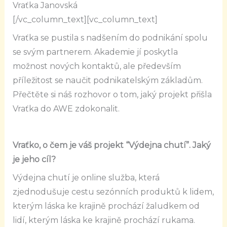
Vraťka Janovská
[/vc_column_text][vc_column_text]
Vraťka se pustila s nadšením do podnikání spolu
se svým partnerem. Akademie jí poskytla
možnost nových kontaktů, ale především
příležitost se naučit podnikatelským základ
ů
m.
Přečtěte si náš rozhovor o tom, jaký projekt přišla
Vraťka do AWE zdokonalit.
Vraťko, o čem je váš projekt “Výdejna chutí”. Jaký
je jeho cíl?
Výdejna chutí je online služba, která
zjednodušuje cestu sezónních produktů k lidem,
kterým láska ke krajině prochází žaludkem od
lidí, kterým láska ke krajině prochází rukama.