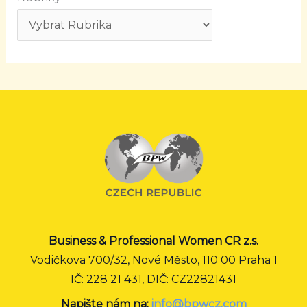
Business & Professional Women CR z.s.
Vodičkova 700/32, Nové Město, 110 00 Praha 1
IČ: 228 21 431, DIČ: CZ22821431
Napište nám na:
info@bpwcz.com