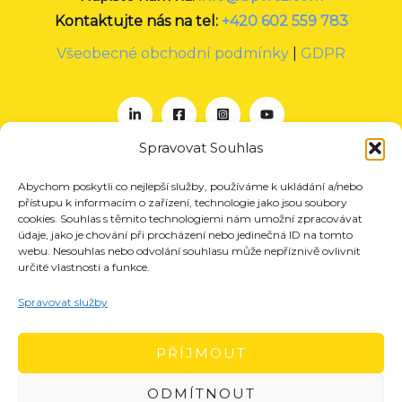
Kontaktujte nás na tel:
+420 602 559 783
Všeobecné obchodní podmínky
|
GDPR
Spravovat Souhlas
Abychom poskytli co nejlepší služby, používáme k ukládání a/nebo
O nás
přístupu k informacím o zařízení, technologie jako jsou soubory
Projekty
cookies. Souhlas s těmito technologiemi nám umožní zpracovávat
údaje, jako je chování při procházení nebo jedinečná ID na tomto
Členství
webu. Nesouhlas nebo odvolání souhlasu může nepříznivě ovlivnit
určité vlastnosti a funkce.
Akce
Aktuality
Spravovat služby
Pro média
Kontakt
PŘÍJMOUT
ODMÍTNOUT