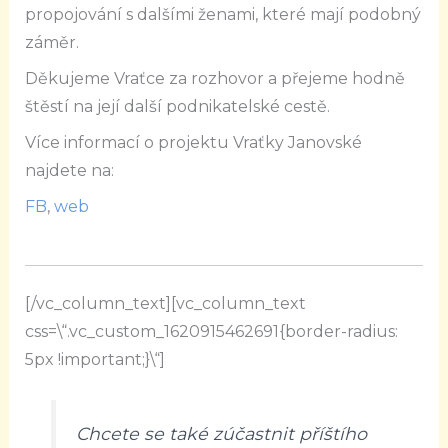
propojování s dalšími ženami, které mají podobný
záměr.
Děkujeme Vraťce za rozhovor a přejeme hodně
štěstí na její další podnikatelské cestě.
Více informací o projektu Vraťky Janovské
najdete na:
FB
,
web
[/vc_column_text][vc_column_text
css=\“.vc_custom_1620915462691{border-radius:
5px !important;}\“]
Chcete se také zúčastnit příštího