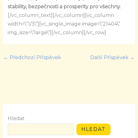
stability, bezpečnosti a prosperity pro všechny.
[/vc_column_text][/vc_column][vc_column
width=\“1/3\“][vc_single_image image=\“21404\“
img_size=\“large\“][/vc_column][/vc_row]
←
Předchozí Příspěvek
Další Příspěvek
→
Hledat
HLEDAT