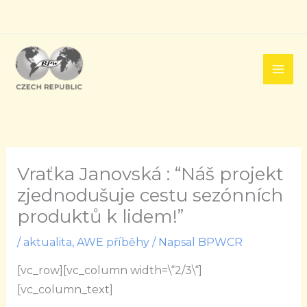
Přeskočit
na
obsah
Vraťka Janovská : “Náš projekt
zjednodušuje cestu sezónních
produktů k lidem!”
/
aktualita
,
AWE příběhy
/ Napsal
BPWCR
[vc_row][vc_column width=\“2/3\“]
[vc_column_text]