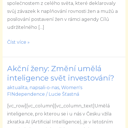
společnostem z celého světa, které deklarovaly
svůj závazek k naplňování rovnosti žen a mužů a
posilování postavení žen v rámci agendy Cílů
udržitelného […]
Číst více »
Akční ženy: Změní umělá
Akční
ženy:
inteligence svět investování?
Změní
aktualita
,
napsali-o-nas
,
Women's
umělá
FINdependence
/
Lucie Šťastná
inteligence
[vc_row][vc_column][vc_column_text]Umělá
svět
inteligence, pro kterou se i u nás v Česku vžila
investování?
zkratka AI (Artificial Intelligence), je v letošním