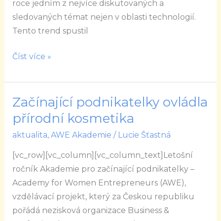
roce jedním z nejvíce diskutovaných a
sledovaných témat nejen v oblasti technologií.
Tento trend spustil
Číst více »
Začínající podnikatelky ovládla
Začínající
podnikatelky
přírodní kosmetika
ovládla
aktualita
,
AWE Akademie
/
Lucie Šťastná
přírodní
[vc_row][vc_column][vc_column_text]Letošní
kosmetika
ročník Akademie pro začínající podnikatelky –
Academy for Women Entrepreneurs (AWE),
vzdělávací projekt, který za Českou republiku
pořádá nezisková organizace Business &