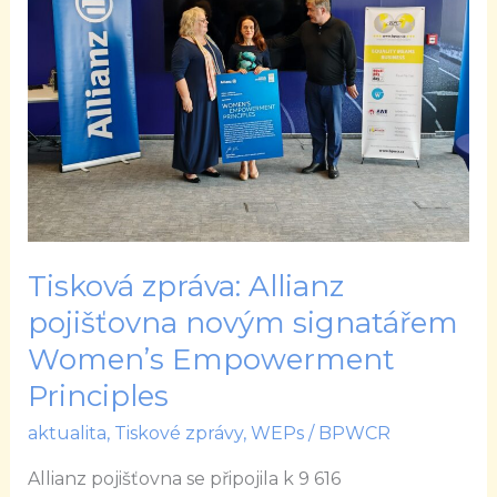
pojišťovna
novým
signatářem
Women’s
Empowerment
Principles
Tisková zpráva: Allianz
pojišťovna novým signatářem
Women’s Empowerment
Principles
aktualita
,
Tiskové zprávy
,
WEPs
/
BPWCR
Allianz pojišťovna se připojila k 9 616