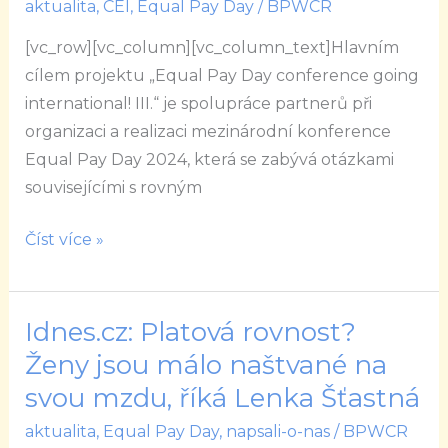
aktualita
,
CEI
,
Equal Pay Day
/
BPWCR
conference
going
[vc_row][vc_column][vc_column_text]Hlavním
international!
cílem projektu „Equal Pay Day conference going
III.
international! III.“ je spolupráce partnerů při
organizaci a realizaci mezinárodní konference
Equal Pay Day 2024, která se zabývá otázkami
souvisejícími s rovným
Číst více »
Idnes.cz: Platová rovnost?
Idnes.cz:
Platová
Ženy jsou málo naštvané na
rovnost?
svou mzdu, říká Lenka Šťastná
Ženy
aktualita
,
Equal Pay Day
,
napsali-o-nas
/
BPWCR
jsou