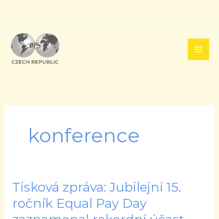
Přeskočit
na
obsah
konference
Tisková zpráva: Jubilejní 15.
Tisková
zpráva:
ročník Equal Pay Day
Jubilejní