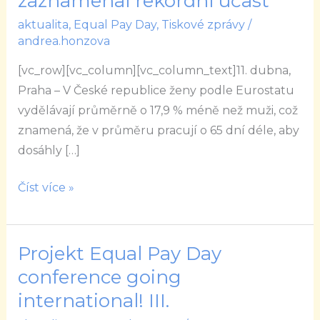
zaznamenal rekordní účast
15.
aktualita
,
Equal Pay Day
,
Tiskové zprávy
/
ročník
andrea.honzova
Equal
[vc_row][vc_column][vc_column_text]11. dubna,
Pay
Praha – V České republice ženy podle Eurostatu
Day
vydělávají průměrně o 17,9 % méně než muži, což
zaznamenal
znamená, že v průměru pracují o 65 dní déle, aby
rekordní
dosáhly […]
účast
Číst více »
Projekt Equal Pay Day
Projekt
Equal
conference going
Pay
international! III.
Day