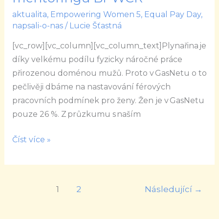
Gratulujeme
aktualita
,
Empowering Women 5
,
Equal Pay Day
,
absolventkám
napsali-o-nas
/
Lucie Šťastná
mentoringu
[vc_row][vc_column][vc_column_text]Plynařina je
BPWCR
díky velkému podílu fyzicky náročné práce
přirozenou doménou mužů. Proto v GasNetu o to
pečlivěji dbáme na nastavování férových
pracovních podmínek pro ženy. Žen je v GasNetu
pouze 26 %. Z průzkumu s naším
Číst více »
1
2
Následující
→