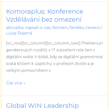
Komoraplus: Konference
Komoraplus:
Konference
Vzdělávání bez omezení
Vzdělávání
aktualita
,
napsali-o-nas
,
Women, families, careers
/
bez
Lucie Šťastná
omezení
[vc_row][vc_column][vc_column_text] Překlenutí
genderových rozdílů v IT a posílení role žen v
digitální světe V době, kdy se digitální gramotnost
svátá klíčem k úspěchu v profesím životě a je
velkým pomocníkem v
Číst více »
Global WIN Leadership
Global