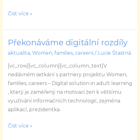
Číst více »
Překonáváme digitální rozdíly
Překonáváme
digitální
aktualita
,
Women, families, careers
/
Lucie Šťastná
rozdíly
[vc_row][vc_column][vc_column_text]V
nedávném setkání s partnery projektu Women,
families, careers – Digital solution in adult learning
, který je zaměřený na motivaci žen k většímu
využívání informačních technologií, zejména
aplikací, prezidentka
Číst více »