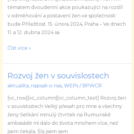
letos
tématem dvoudenní akce poukazující na rozdíl
v
v odměňování a postavení žen ve společnosti
dubnu
bude Příležitost. 15. února 2024, Praha – Ve dnech
uskuteční
11. a 12. dubna 2024 se
již
po
Číst více »
patnácté
Rozvoj žen v souvislostech
Rozvoj
žen
aktualita
,
napsali-o-nas
,
WEPs
/
BPWCR
v souvislostech
[vc_row][vc_column][vc_column_text] Rozvoj žen
v souvislostech Velký přesah pro mne a všechny
ženy Setkání minulý čtvrtek na Rumunské
ambasádě mi dalo do života mnohem více, než
jsem čekala. Šla jsem sem