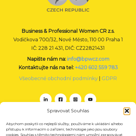
Business & Professional Women CR z.s.
Vodičkova 700/32, Nové Město, 110 00 Praha 1
IČ: 228 21 431, DIČ: CZ22821431
Napište nám na:
info@bpwcz.com
Kontaktujte nás na tel:
+420 602 559 783
Všeobecné obchodní podmínky
|
GDPR
Spravovat Souhlas
Abychom poskytli co nejlepší služby, používáme k ukládání a/nebo
O nás
přístupu k informacím o zařízení, technologie jako jsou soubory
Projekty
cookies. Souhlas s těmito technologiemi nám umožní zpracovávat