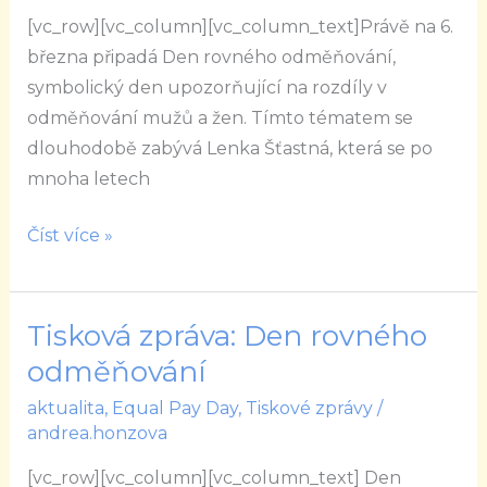
málo
[vc_row][vc_column][vc_column_text]Právě na 6.
naštvané
března připadá Den rovného odměňování,
na
symbolický den upozorňující na rozdíly v
svou
odměňování mužů a žen. Tímto tématem se
mzdu,
dlouhodobě zabývá Lenka Šťastná, která se po
říká
mnoha letech
Lenka
Šťastná
Číst více »
Tisková zpráva: Den rovného
Tisková
zpráva:
odměňování
Den
aktualita
,
Equal Pay Day
,
Tiskové zprávy
/
rovného
andrea.honzova
odměňování
[vc_row][vc_column][vc_column_text] Den