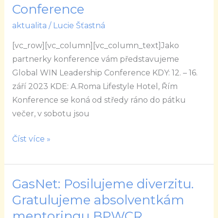
WIN
Conference
Leadership
aktualita
/
Lucie Šťastná
Conference
[vc_row][vc_column][vc_column_text]Jako
partnerky konference vám představujeme
Global WIN Leadership Conference KDY: 12. – 16.
září 2023 KDE: A.Roma Lifestyle Hotel, Řím
Konference se koná od středy ráno do pátku
večer, v sobotu jsou
Číst více »
GasNet: Posilujeme diverzitu.
GasNet:
Posilujeme
Gratulujeme absolventkám
diverzitu.
mentoringu BPWCR