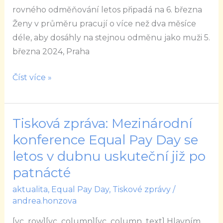
rovného odměňování letos připadá na 6. března
Ženy v průměru pracují o více než dva měsíce
déle, aby dosáhly na stejnou odměnu jako muži 5.
března 2024, Praha
Číst více »
Tisková zpráva: Mezinárodní
Tisková
zpráva:
konference Equal Pay Day se
Mezinárodní
letos v dubnu uskuteční již po
konference
patnácté
Equal
aktualita
,
Equal Pay Day
,
Tiskové zprávy
/
Pay
andrea.honzova
Day
se
[vc_row][vc_column][vc_column_text] Hlavním