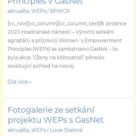
Principles v GasNet
rok
aktualita
,
WEPs
/
BPWCR
s
Women\’s
[vc_row][vc_column][vc_column_text]8. prosince
Empowerment
2023 Hradčanské náměstí – Výroční setkání
Principles
signatářů a příznivců Women´s Empowerment
v
Principles (WEPs) se zaměstnanci GasNet – to
GasNet
byla akce \“Ženy na křižovatce\“ přineslo
osvěžující pohled na rozvoj
Číst více »
Fotogalerie ze setkání
Fotogalerie
ze
projektu WEPs s GasNet
setkání
aktualita
,
WEPs
/
Lucie Šťastná
projektu