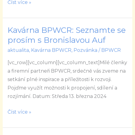
Číst více »
Kavárna BPWCR: Seznamte se
Kavárna
BPWCR:
prosím s Bronislavou Auf
Seznamte
aktualita
,
Kavárna BPWCR
,
Pozvánka
/
BPWCR
se
[vc_row][vc_column][vc_column_text]Milé členky
prosím
a firemní partneři BPWCR, srdečně vás zveme na
s
setkání plné inspirace a příležitosti k rozvoji.
Bronislavou
Pojďme využít možnosti k propojení, sdílení a
Auf
rozjímání. Datum: Středa 13. března 2024
Číst více »