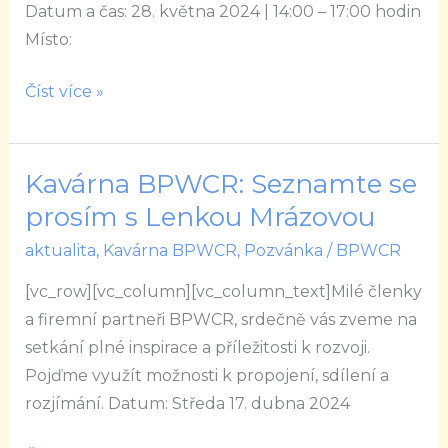
Datum a čas: 28. května 2024 | 14:00 – 17:00 hodin
Místo:
Číst více »
Kavárna BPWCR: Seznamte se
Kavárna
BPWCR:
prosím s Lenkou Mrázovou
Seznamte
aktualita
,
Kavárna BPWCR
,
Pozvánka
/
BPWCR
se
[vc_row][vc_column][vc_column_text]Milé členky
prosím
a firemní partneři BPWCR, srdečně vás zveme na
s
setkání plné inspirace a příležitosti k rozvoji.
Lenkou
Pojďme využít možnosti k propojení, sdílení a
Mrázovou
rozjímání. Datum: Středa 17. dubna 2024