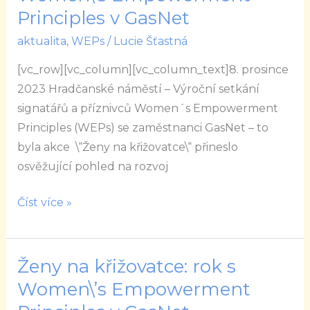
křižovatce:
Principles v GasNet
rok
aktualita
,
WEPs
/
Lucie Šťastná
s
Women\’s
[vc_row][vc_column][vc_column_text]8. prosince
Empowerment
2023 Hradčanské náměstí – Výroční setkání
Principles
signatářů a příznivců Women´s Empowerment
v
Principles (WEPs) se zaměstnanci GasNet – to
GasNet
byla akce \“Ženy na křižovatce\“ přineslo
osvěžující pohled na rozvoj
Číst více »
Ženy na křižovatce: rok s
Ženy
na
Women\’s Empowerment
křižovatce: