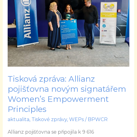
pojišťovna
novým
signatářem
Women’s
Empowerment
Principles
Tisková zpráva: Allianz
pojišťovna novým signatářem
Women’s Empowerment
Principles
aktualita
,
Tiskové zprávy
,
WEPs
/
BPWCR
Allianz pojišťovna se připojila k 9 616