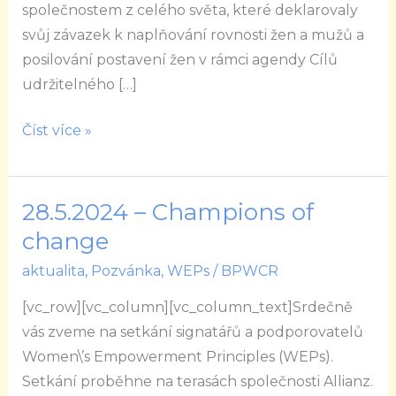
společnostem z celého světa, které deklarovaly
svůj závazek k naplňování rovnosti žen a mužů a
posilování postavení žen v rámci agendy Cílů
udržitelného […]
Číst více »
28.5.2024 – Champions of
28.5.2024
–
change
Champions
aktualita
,
Pozvánka
,
WEPs
/
BPWCR
of
[vc_row][vc_column][vc_column_text]Srdečně
change
vás zveme na setkání signatářů a podporovatelů
Women\’s Empowerment Principles (WEPs).
Setkání proběhne na terasách společnosti Allianz.