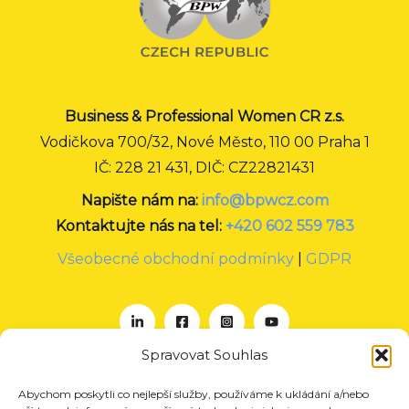
Business & Professional Women CR z.s.
Vodičkova 700/32, Nové Město, 110 00 Praha 1
IČ: 228 21 431, DIČ: CZ22821431
Napište nám na:
info@bpwcz.com
Kontaktujte nás na tel:
+420 602 559 783
Všeobecné obchodní podmínky
|
GDPR
Spravovat Souhlas
Abychom poskytli co nejlepší služby, používáme k ukládání a/nebo
O nás