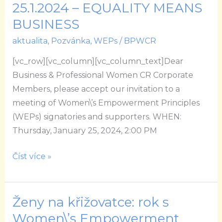
25.1.2024 – EQUALITY MEANS
25.1.2024
–
BUSINESS
EQUALITY
aktualita
,
Pozvánka
,
WEPs
/
BPWCR
MEANS
[vc_row][vc_column][vc_column_text]Dear
BUSINESS
Business & Professional Women CR Corporate
Members, please accept our invitation to a
meeting of Women\’s Empowerment Principles
(WEPs) signatories and supporters. WHEN:
Thursday, January 25, 2024, 2:00 PM
Číst více »
Ženy na křižovatce: rok s
Ženy
na
Women\’s Empowerment