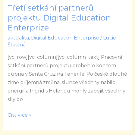
Třetí setkání partnerů
Třetí
setkání
projektu Digital Education
partnerů
Enterprize
projektu
aktualita
,
Digital Education Enterprise
/
Lucie
Digital
Šťastná
Education
[vc_row][vc_column][vc_column_text] Pracovní
Enterprize
setkání partnerů projektu proběhlo koncem
dubna v Santa Cruz na Tenerife. Po české dlouhé
zimě příjemná změna, slunce všechny nabilo
energií a Ingrid s Helenou mohly zapojit všechny
síly do
Číst více »