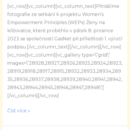
[vc_row][vc_column][vc_column_text]Přinášíme
WEPs
fotografie ze setkání k projektu Women’s
s
Empowerment Principles (WEPs) Ženy na
GasNet
křižovatce, které proběhlo v pátek 8. prosince
2023 se společností GasNet při příležitosti 1. výročí
podpisu.[/vc_column_text][/vc_column][/vc_row]
[vc_row][vc_column][vc_gallery type=\“grid\“
images=\“28928,28927,28926,28925,28924,28923,
28919,28918,28917,28915,28932,28933,28934,289
35,28936,28937,28938,28939,28940,28941,28942,
28943,28944,28945,28946,28947,28948\“]
[/vc_column][/vc_row]
Číst více »