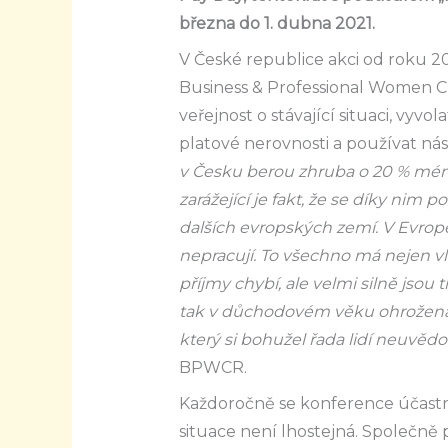
března do 1. dubna 2021.
V České republice akci od roku 2
Business & Professional Women C
veřejnost o stávající situaci, vyv
platové nerovnosti a používat ná
v Česku berou zhruba o 20 % méně
zarážející je fakt, že se díky ni
dalších evropských zemí. V Evrop
nepracují. To všechno má nejen vli
příjmy chybí, ale velmi silně jsou
tak v důchodovém věku ohrožena 
který si bohužel řada lidí neuvěd
BPWCR.
Každoročně se konference účastn
situace není lhostejná. Společně p