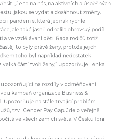
řešit. „Je to na nás, na aktivních a úspěšných
cestu, jakou se vydat a dosáhnout změny.
 i pandemie, která jednak rychle
ráce, ale také jasně odhalila obrovský podíl
a ve vzdělávání dětí. Řada rodičů totiž
stěji to byly právě ženy, protože jejich
ledkem toho byl například nedostatek
 velká částí tvoří ženy,“ upozorňuje Lenka
 upozorňující na rozdíly v odměňování
tovou kampaň organizace Business &
. Upozorňuje na stále trvající problém
užů, tzv. Gender Pay Gap. Jde o veřejně
počítá ve všech zemích světa. V Česku loni
y Day lze do konce února zakoupit v rámci