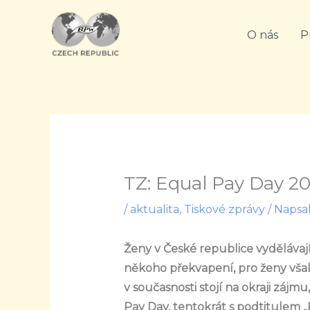
Přeskočit
na
O nás
P
obsah
TZ: Equal Pay Day 20
/
aktualita
,
Tiskové zprávy
/ Napsa
Ženy v České republice vyděláva
někoho překvapení, pro ženy však
v současnosti stojí na okraji záj
Pay Day, tentokrát s podtitulem „