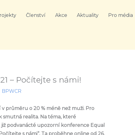
rojekty
Členství
Akce
Aktuality
Pro média
21 – Počítejte s námi!
l
BPWCR
jí v průměru o 20 % méně než muži. Pro
 smutná realita. Na téma, které
mu, již podvanácté upozorní konference Equal
Počítejte s námi“. Ta proběhne online od 26.