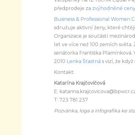
předprodeje za
zvýhodněné cen
Business & Professional Women 
sdružuje aktivní ženy, které chtě
Organizace je součástí mezinárodn
let ve více než 100 zemích světa.
senátorka Františka Plamínková. V
2010
Lenka Šťastná
s vizí, že kdy
Kontakt:
Katarína Krajčovičová
E: katarina.krajcovicova@bpwcr.c
T: 723 781 237
Pozvánka, loga a infografika ke st