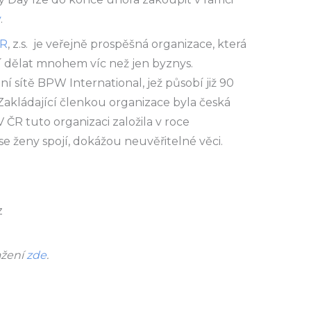
y
.
CR
, z.s. je veřejně prospěšná organizace, která
jí dělat mnohem víc než jen byznys.
í sítě BPW International, jež působí již 90
 Zakládající členkou organizace byla česká
 ČR tuto organizaci založila v roce
ž se ženy spojí, dokážou neuvěřitelné věci.
z
ažení
zde
.