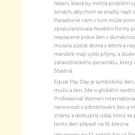
řešení, která by mohla problém vy
ženách, abychom se snažily najít 
Paradoxně nám v tom může pomoci
zpopularizovala flexibilní formy p
neplacené práce žen v domácnosti 
musela zůstat doma s dětmi a nejča
manželé mají vyšší příjmy, a důs
zdravotnického personálu, který z
Šťastná.
Equal Pay Day je symbolický den,
mužů a žen. Jde o globální osvě
Professional Women International
nerovnosti v odměňování žen a m
známý a dostupný údaj, který se 
tento den připadl na 16. března.
Vstupenky na 12. ročník Equal Pa