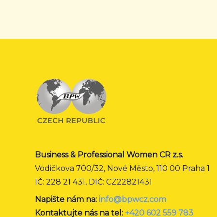
Business & Professional Women CR z.s.
Vodičkova 700/32, Nové Město, 110 00 Praha 1
IČ: 228 21 431, DIČ: CZ22821431
Napište nám na:
info@bpwcz.com
Kontaktujte nás na tel:
+420 602 559 783