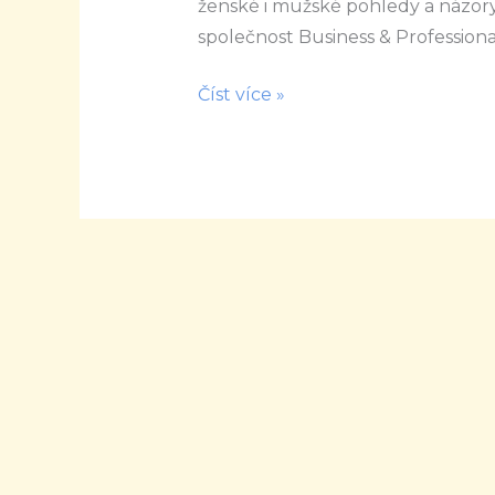
ženské i mužské pohledy a názory
účastnic
společnost Business & Professio
akcí
Číst více »