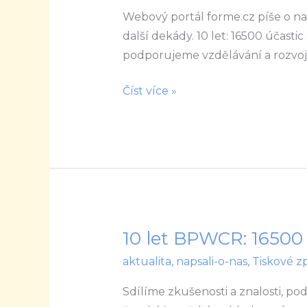
Webový portál forme.cz píše o na
–
další dekády. 10 let: 16500 účasti
forme.cz
podporujeme vzdělávání a rozvoj
Číst více »
10 let BPWCR: 16500 
10
let
aktualita
,
napsali-o-nas
,
Tiskové z
BPWCR:
Sdílíme zkušenosti a znalosti, p
16500