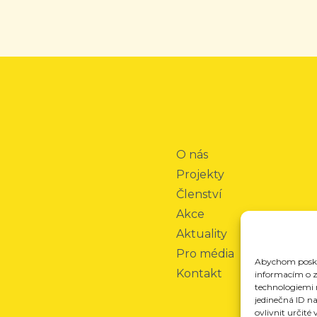
O nás
Projekty
Členství
Akce
Aktuality
Pro média
Abychom poskyt
Kontakt
informacím o za
technologiemi 
jedinečná ID n
ovlivnit určité 