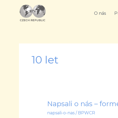
Přeskočit
na
O nás
P
obsah
10 let
Napsali o nás – form
Napsali
o
napsali-o-nas
/
BPWCR
nás