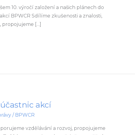
šem 10. výročí založení a našich plánech do
c akcí BPWCR Sdílíme zkušenosti a znalosti,
, propojujeme […]
účastnic akcí
právy
/
BPWCR
odporujeme vzdělávání a rozvoj, propojujeme