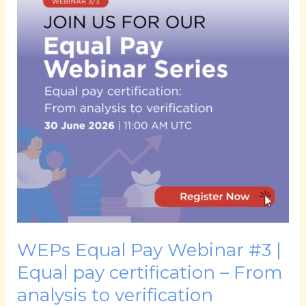
Webinar
#3
|
Equal
pay
certification
–
From
analysis
to
verification
WEPs Equal Pay Webinar #3 |
Equal pay certification – From
analysis to verification