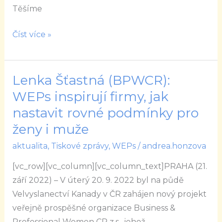
Těšíme
Číst více »
Lenka Šťastná (BPWCR):
Lenka
Šťastná
WEPs inspirují firmy, jak
(BPWCR):
nastavit rovné podmínky pro
WEPs
ženy i muže
inspirují
aktualita
,
Tiskové zprávy
,
WEPs
/
andrea.honzova
firmy,
jak
[vc_row][vc_column][vc_column_text]PRAHA (21.
nastavit
září 2022) – V úterý 20. 9. 2022 byl na půdě
rovné
Velvyslanectví Kanady v ČR zahájen nový projekt
podmínky
veřejně prospěšné organizace Business &
pro
Professional Women CR z.s., jehož