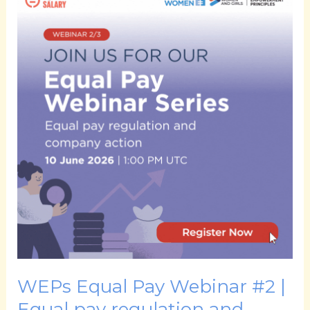
Equal
Pay
Webinar
#2
|
Equal
pay
regulation
and
company
action
WEPs Equal Pay Webinar #2 |
Equal pay regulation and