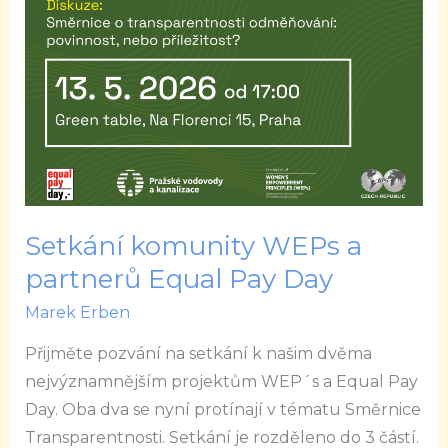
a
partnerů
Equal
Pay
Day
Setkání komunity WEPs a
partnerů Equal Pay Day
Marek Erben
Přijměte pozvání na setkání k našim dvěma
nejvýznamnějším projektům WEP´s a Equal Pay
Day. Oba dva se nyní protínají v tématu Směrnice
Transparentnosti. Setkání je rozděleno do 3 částí.