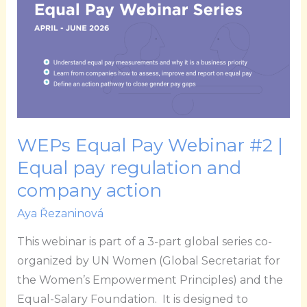
#2
|
Equal
pay
regulation
and
company
action
WEPs Equal Pay Webinar #2 |
Equal pay regulation and
company action
Aya Řezaninová
This webinar is part of a 3-part global series co-
organized by UN Women (Global Secretariat for
the Women’s Empowerment Principles) and the
Equal-Salary Foundation. It is designed to