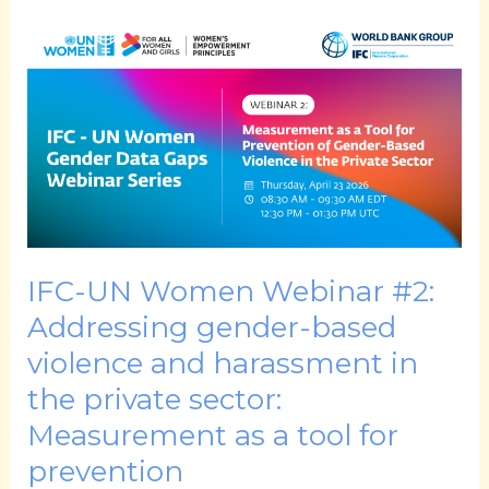
IFC-
UN
Women
Webinar
#2:
Addressing
gender-
based
violence
IFC-UN Women Webinar #2:
and
Addressing gender-based
harassment
violence and harassment in
in
the private sector:
the
Measurement as a tool for
private
sector:
prevention