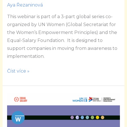
Aya Řezaninová
This webinar is part of a 3-part global series co-
organized by UN Women (Global Secretariat for
the Women’s Empowerment Principles) and the
Equal-Salary Foundation. It is designed to
support companies in moving from awareness to
implementation.
Číst více »
WEPs
Equal
Pay
Webinar