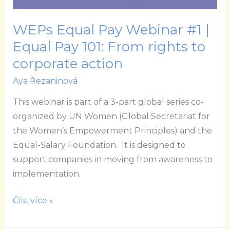
rights
to
WEPs Equal Pay Webinar #1 |
corporate
Equal Pay 101: From rights to
action
corporate action
Aya Řezaninová
This webinar is part of a 3-part global series co-
organized by UN Women (Global Secretariat for
the Women’s Empowerment Principles) and the
Equal-Salary Foundation. It is designed to
support companies in moving from awareness to
implementation.
Číst více »