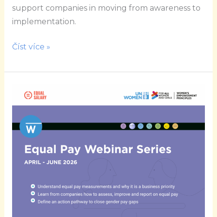
support companies in moving from awareness to
implementation.
Číst více »
WEPs
Equal
Pay
Webinar
#1
|
Equal
Pay
101:
From