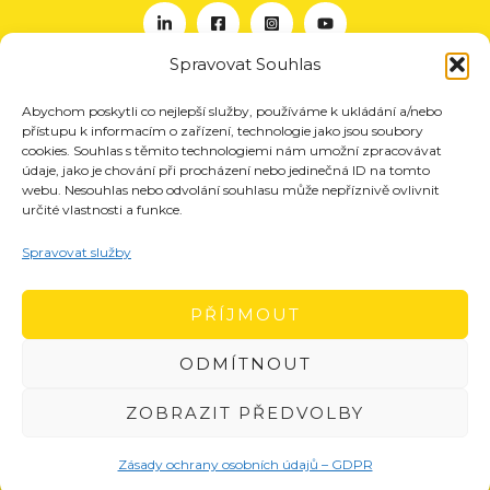
Spravovat Souhlas
Abychom poskytli co nejlepší služby, používáme k ukládání a/nebo
O nás
přístupu k informacím o zařízení, technologie jako jsou soubory
Projekty
cookies. Souhlas s těmito technologiemi nám umožní zpracovávat
údaje, jako je chování při procházení nebo jedinečná ID na tomto
Členství
webu. Nesouhlas nebo odvolání souhlasu může nepříznivě ovlivnit
určité vlastnosti a funkce.
Akce
Aktuality
Spravovat služby
Pro média
Kontakt
PŘÍJMOUT
ODMÍTNOUT
ZOBRAZIT PŘEDVOLBY
Zásady ochrany osobních údajů – GDPR