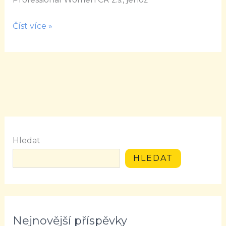
ženy
i
Číst více »
muže
Hledat
HLEDAT
Nejnovější příspěvky